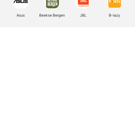
Asus
Beekse Bergen
JBL
B-lazy
Direct Ferries
Tefal
Rentcars BE
CAMPER
Holidaysuites.be
DreamLand
Stronger
Philips Hue
Yves Rocher
Babor
RAD
Marie-Stella-Maris