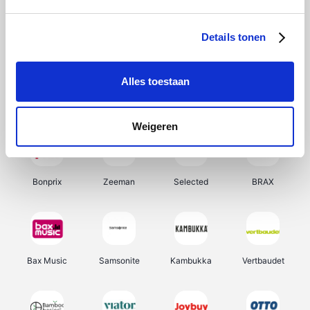
Hunkemöller
Office-Deals
Pizzahut.be
Weekendesk
Details tonen
Alles toestaan
My Jewellery
Tennis Point
Samsung
Delonghi
Weigeren
Bonprix
Zeeman
Selected
BRAX
Bax Music
Samsonite
Kambukka
Vertbaudet