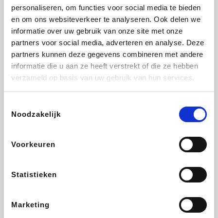
personaliseren, om functies voor social media te bieden
Beauty Plaza
Tuifly.be
Fnac
Dyson
en om ons websiteverkeer te analyseren. Ook delen we
informatie over uw gebruik van onze site met onze
partners voor social media, adverteren en analyse. Deze
partners kunnen deze gegevens combineren met andere
informatie die u aan ze heeft verstrekt of die ze hebben
Sarenza
Interhome
Schiesser
Bolt Energie
verzameld op basis van uw gebruik van hun services.
Toestemmingsselectie
Noodzakelijk
Auto5
Maxi Zoo
Lufthansa
DeubaXXL
Voorkeuren
Statistieken
Ekoi
CheapTickets.be
Tempur
About You
Marketing