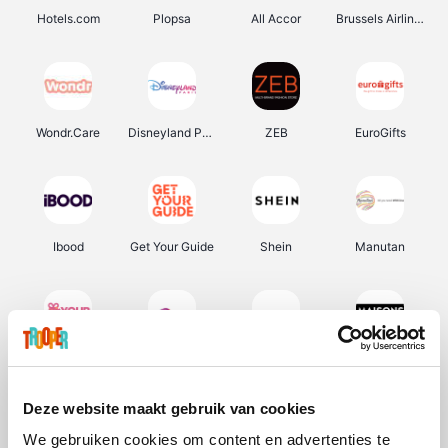
Hotels.com
Plopsa
All Accor
Brussels Airlines
Wondr.Care
Disneyland Paris
ZEB
EuroGifts
Ibood
Get Your Guide
Shein
Manutan
YourSurprise.be
Sunparks
Transavia
Maisons du Monde
Deze website maakt gebruik van cookies
We gebruiken cookies om content en advertenties te