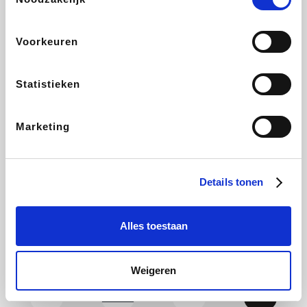
CAMPER
Yves Rocher
Stronger
Philips Hue
Voorkeuren
Statistieken
Babor
RAD
Schäfer Shop
Marie-Stella-Maris
Marketing
Walibi
Pierre et Vacances
Spartoo
Plopsa Verblijven
Details tonen
Alles toestaan
Warredal
Pixartprinting
BBODY
Holidaysuites.be
Weigeren