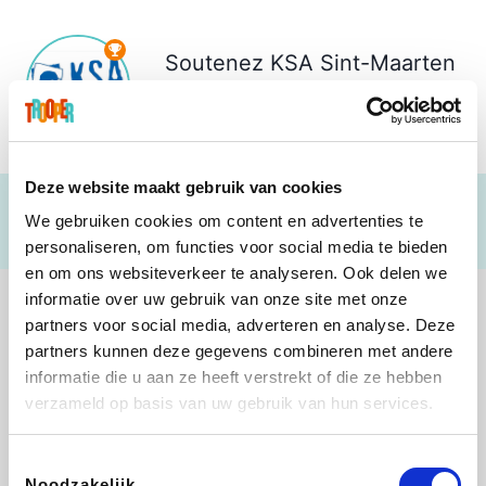
Soutenez
KSA Sint-Maarten
Loppem
€ 34
Deze website maakt gebruik van cookies
We gebruiken cookies om content en advertenties te
personaliseren, om functies voor social media te bieden
en om ons websiteverkeer te analyseren. Ook delen we
informatie over uw gebruik van onze site met onze
partners voor social media, adverteren en analyse. Deze
partners kunnen deze gegevens combineren met andere
informatie die u aan ze heeft verstrekt of die ze hebben
Shop like you Give A Damn
Tefal
Rentcars BE
DreamLand
verzameld op basis van uw gebruik van hun services.
Toestemmingsselectie
Noodzakelijk