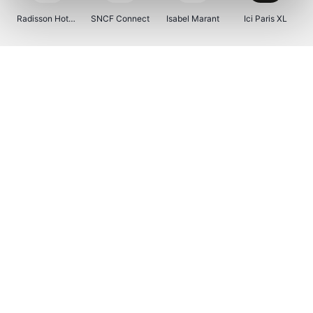
Radisson Hotels
SNCF Connect
Isabel Marant
Ici Paris XL
BergHOFF Home
Brouwland
I-run
Moulinex
Happy Size
Atlas & Zanzibar
Visiondirect
Kenwood
123optic
Marlies Dekkers
Lyca Mobile
Tiqets