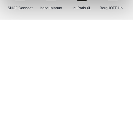
SNCF Connect
Isabel Marant
Ici Paris XL
BergHOFF Home
Kenwood
Brouwland
I-run
Moulinex
Happy Size
Atlas & Zanzibar
Visiondirect
123optic
Warredal
Marlies Dekkers
Lyca Mobile
Tiqets