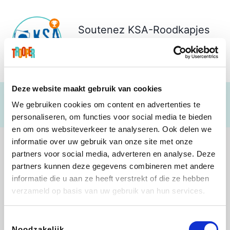
Soutenez
KSA-Roodkapjes
Oostmalle
€ 55
Deze website maakt gebruik van cookies
We gebruiken cookies om content en advertenties te
personaliseren, om functies voor social media te bieden
en om ons websiteverkeer te analyseren. Ook delen we
informatie over uw gebruik van onze site met onze
partners voor social media, adverteren en analyse. Deze
partners kunnen deze gegevens combineren met andere
informatie die u aan ze heeft verstrekt of die ze hebben
Shop like you Give A Damn
Stronger
Tefal
DreamLand
verzameld op basis van uw gebruik van hun services.
Toestemmingsselectie
Noodzakelijk