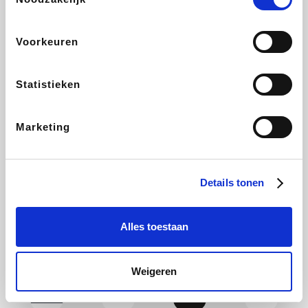
Yves Rocher
Rentcars BE
CAMPER
Marie-Stella-Maris
Voorkeuren
Statistieken
Philips Hue
Babor
Schäfer Shop
Walibi
Marketing
Pierre et Vacances
RAD
Spartoo
Plopsa Verblijven
Details tonen
Alles toestaan
Pixartprinting
BBODY
Holidaysuites.be
Radisson Hotels
Weigeren