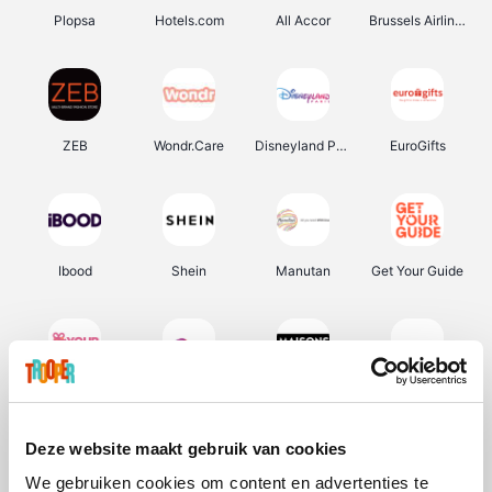
Plopsa
Hotels.com
All Accor
Brussels Airlines
ZEB
Wondr.Care
Disneyland Paris
EuroGifts
Ibood
Shein
Manutan
Get Your Guide
YourSurprise.be
Sunparks
Maisons du Monde
Transavia
Deze website maakt gebruik van cookies
We gebruiken cookies om content en advertenties te