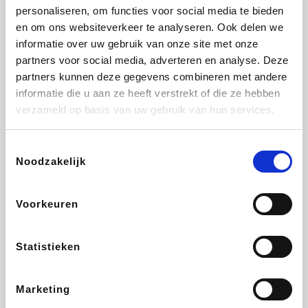
personaliseren, om functies voor social media te bieden
Fnac
Beauty Plaza
Tuifly.be
Dyson
en om ons websiteverkeer te analyseren. Ook delen we
informatie over uw gebruik van onze site met onze
partners voor social media, adverteren en analyse. Deze
partners kunnen deze gegevens combineren met andere
informatie die u aan ze heeft verstrekt of die ze hebben
Weekendesk
Sarenza
Schiesser
Interhome
verzameld op basis van uw gebruik van hun services.
Toestemmingsselectie
Noodzakelijk
Bolt Energie
Maxi Zoo
Auto5
Lufthansa
Voorkeuren
Statistieken
CheapTickets.be
Hunkemöller
Tempur
DeubaXXL
Marketing