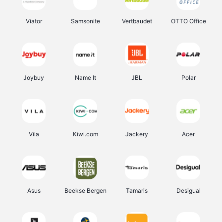
Viator
Samsonite
Vertbaudet
OTTO Office
Joybuy
Name It
JBL
Polar
Vila
Kiwi.com
Jackery
Acer
Asus
Beekse Bergen
Tamaris
Desigual