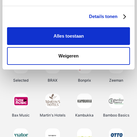
About You
Ekoi
Office-Deals
Pizzahut.be
Details tonen
Alles toestaan
Samsung
My Jewellery
Delonghi
Tennis Point
Weigeren
Selected
BRAX
Bonprix
Zeeman
Bax Music
Martin's Hotels
Kambukka
Bamboo Basics