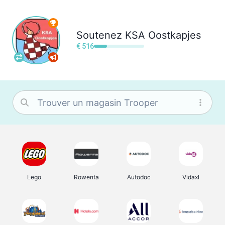
Soutenez
KSA Oostkapjes
€ 516
Lego
Rowenta
Autodoc
Vidaxl