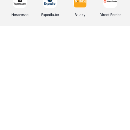
Nespresso
Expedia.be
B-lazy
Direct Ferries
Shop like you Give A Damn
Stronger
Tefal
DreamLand
Yves Rocher
Rentcars BE
CAMPER
Marie-Stella-Maris
Philips Hue
Babor
Schäfer Shop
Walibi