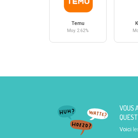
Temu
K
Moy.
2.62
%
Mo
VOUS 
QUEST
Voici
le