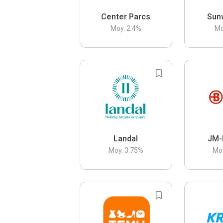
Center Parcs
Sun
Moy.
2.4
%
Mo
Landal
JM-
Moy.
3.75
%
Mo