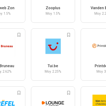
web Zon
Zooplus
Vanden 
y.
1.5
%
Moy.
1.5
%
Moy.
2.
Bruneau
Tui.be
Printd
y.
2.62
%
Moy.
2.25
%
Moy.