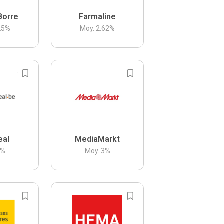
Borre
Farmaline
25
%
Moy.
2.62
%
eal
MediaMarkt
3
%
Moy.
3
%