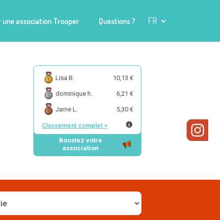
FR
 une association Trooper
Questions ?
Lisa B.
10,13 €
dominique h.
6,21 €
Jarne L.
5,30 €
Classement complet
>
Boostez votre
association