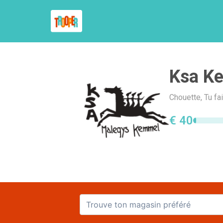
Ksa K
Chouette, Tu fa
€ 40