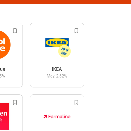
lue
IKEA
5
%
Moy.
2.62
%