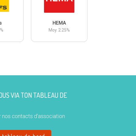
s
HEMA
3
%
Moy.
2.25
%
US VIA TON TABLEAU DE
 nos contacts d'association