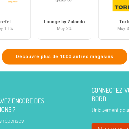
refel
Lounge by Zalando
Torf
y.
1.1
%
Moy.
2
%
Moy.
Découvre plus de 1000 autres magasins
CONNECTEZ-VO
BORD
AVEZ ENCORE DES
IONS ?
Uniquement pour
s réponses