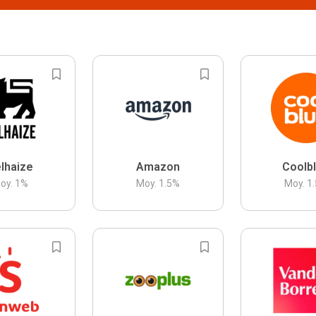
lhaize
Amazon
Coolb
oy.
1
%
Moy.
1.5
%
Moy.
1.