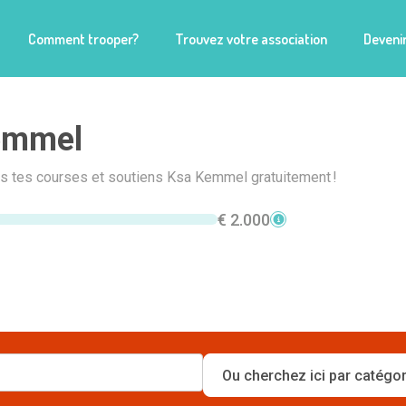
Comment trooper?
Trouvez votre association
Devenir
emmel
is tes courses et soutiens Ksa Kemmel gratuitement !
€ 2.000