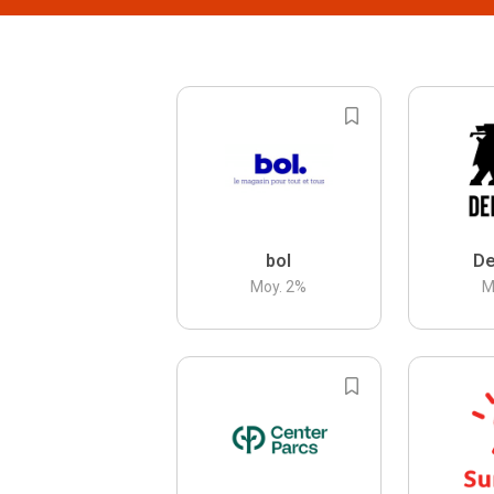
bol
De
Moy.
2
%
M