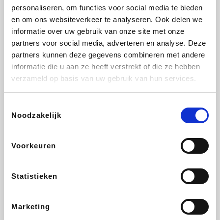
personaliseren, om functies voor social media te bieden
Beauty Plaza
Fnac
Tuifly.be
Dyson
en om ons websiteverkeer te analyseren. Ook delen we
informatie over uw gebruik van onze site met onze
partners voor social media, adverteren en analyse. Deze
partners kunnen deze gegevens combineren met andere
informatie die u aan ze heeft verstrekt of die ze hebben
Weekendesk
Sarenza
Schiesser
Interhome
verzameld op basis van uw gebruik van hun services.
Toestemmingsselectie
Noodzakelijk
Bolt Energie
Auto5
Maxi Zoo
Lufthansa
Voorkeuren
Statistieken
CheapTickets.be
Hunkemöller
Tempur
DeubaXXL
Marketing