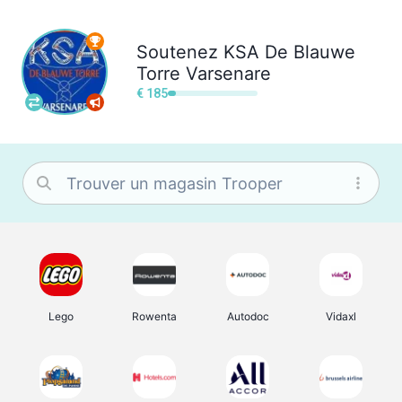
Soutenez
KSA De Blauwe
Torre Varsenare
€ 185
Lego
Rowenta
Autodoc
Vidaxl