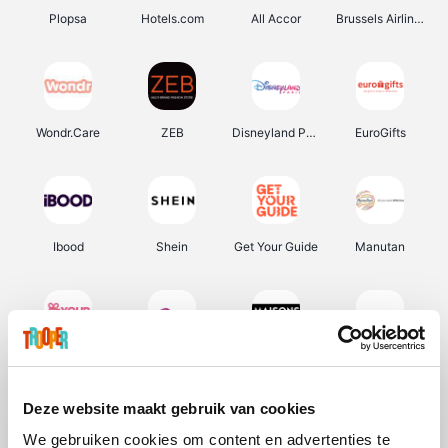
Plopsa
Hotels.com
All Accor
Brussels Airlines
Wondr.Care
ZEB
Disneyland Paris
EuroGifts
Ibood
Shein
Get Your Guide
Manutan
YourSurprise.be
Sunparks
Maisons du Monde
Transavia
Deze website maakt gebruik van cookies
We gebruiken cookies om content en advertenties te