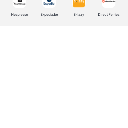
Nespresso
Expedia.be
B-lazy
Direct Ferries
Shop like you Give A Damn
Tefal
Rentcars BE
DreamLand
CAMPER
Yves Rocher
Stronger
Philips Hue
Babor
RAD
Schäfer Shop
Marie-Stella-Maris