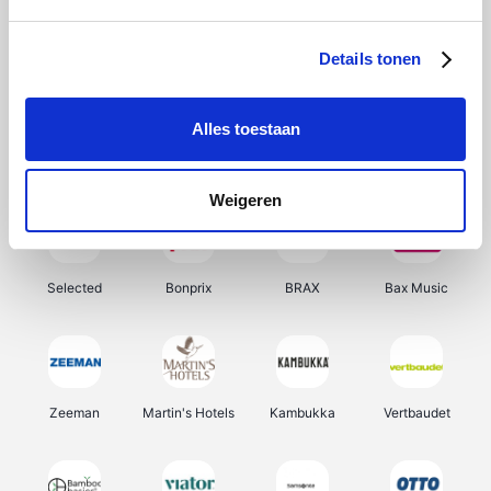
About You
Ekoi
Office-Deals
Pizzahut.be
Details tonen
Alles toestaan
Samsung
Delonghi
Tennis Point
My Jewellery
Weigeren
Selected
Bonprix
BRAX
Bax Music
Zeeman
Martin's Hotels
Kambukka
Vertbaudet