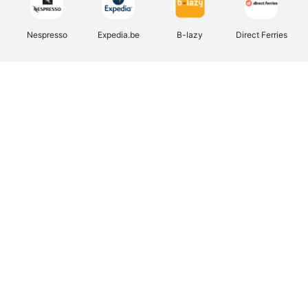
Nespresso
Expedia.be
B-lazy
Direct Ferries
Shop like you Give A Damn
Stronger
Tefal
DreamLand
Yves Rocher
Rentcars BE
CAMPER
Marie-Stella-Maris
Philips Hue
Babor
Schäfer Shop
Walibi