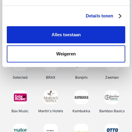
About You
Ekoi
Office-Deals
Pizzahut.be
Details tonen
Alles toestaan
Samsung
My Jewellery
Delonghi
Tennis Point
Weigeren
Selected
BRAX
Bonprix
Zeeman
Bax Music
Martin's Hotels
Kambukka
Bamboo Basics