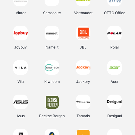
Viator
Samsonite
Vertbaudet
OTTO Office
Joybuy
Name It
JBL
Polar
Vila
Kiwi.com
Jackery
Acer
Asus
Beekse Bergen
Tamaris
Desigual