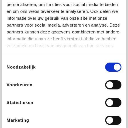
personaliseren, om functies voor social media te bieden
Fnac
Beauty Plaza
Tuifly.be
Dyson
en om ons websiteverkeer te analyseren. Ook delen we
informatie over uw gebruik van onze site met onze
partners voor social media, adverteren en analyse. Deze
partners kunnen deze gegevens combineren met andere
informatie die u aan ze heeft verstrekt of die ze hebben
Weekendesk
Sarenza
Schiesser
Interhome
verzameld op basis van uw gebruik van hun services.
Toestemmingsselectie
Noodzakelijk
Bolt Energie
Maxi Zoo
Auto5
Lufthansa
Voorkeuren
Statistieken
CheapTickets.be
Hunkemöller
Tempur
DeubaXXL
Marketing