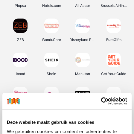
Plopsa
Hotels.com
All Accor
Brussels Airlines
ZEB
Wondr.Care
Disneyland Paris
EuroGifts
Ibood
Shein
Manutan
Get Your Guide
YourSurprise.be
Sunparks
Maisons du Monde
Transavia
Deze website maakt gebruik van cookies
We gebruiken cookies om content en advertenties te