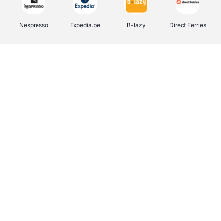
Nespresso
Expedia.be
B-lazy
Direct Ferries
Shop like you Give A Damn
Stronger
Tefal
DreamLand
Yves Rocher
Rentcars BE
CAMPER
Marie-Stella-Maris
Philips Hue
Babor
Schäfer Shop
Walibi