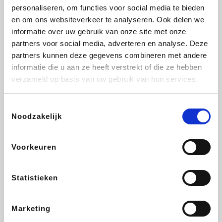
personaliseren, om functies voor social media te bieden
Fnac
Beauty Plaza
Tuifly.be
Dyson
en om ons websiteverkeer te analyseren. Ook delen we
informatie over uw gebruik van onze site met onze
partners voor social media, adverteren en analyse. Deze
partners kunnen deze gegevens combineren met andere
informatie die u aan ze heeft verstrekt of die ze hebben
Weekendesk
Sarenza
Schiesser
Interhome
verzameld op basis van uw gebruik van hun services.
Toestemmingsselectie
Noodzakelijk
Bolt Energie
Maxi Zoo
Auto5
Lufthansa
Voorkeuren
Statistieken
CheapTickets.be
Hunkemöller
Tempur
DeubaXXL
Marketing