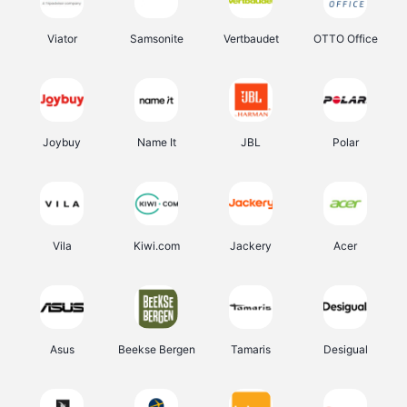
Viator
Samsonite
Vertbaudet
OTTO Office
Joybuy
Name It
JBL
Polar
Vila
Kiwi.com
Jackery
Acer
Asus
Beekse Bergen
Tamaris
Desigual