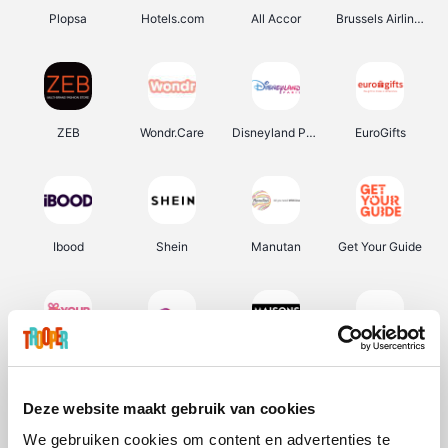
Plopsa
Hotels.com
All Accor
Brussels Airlines
ZEB
Wondr.Care
Disneyland Paris
EuroGifts
Ibood
Shein
Manutan
Get Your Guide
YourSurprise.be
Sunparks
Maisons du Monde
Transavia
Deze website maakt gebruik van cookies
We gebruiken cookies om content en advertenties te