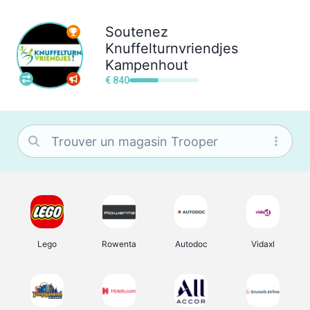
Soutenez
Knuffelturnvriendjes
Kampenhout
€ 840
Lego
Rowenta
Autodoc
Vidaxl