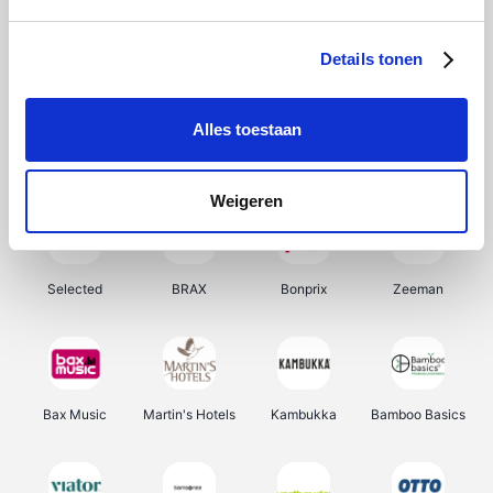
About You
Ekoi
Office-Deals
Pizzahut.be
Details tonen
Alles toestaan
Samsung
My Jewellery
Delonghi
Tennis Point
Weigeren
Selected
BRAX
Bonprix
Zeeman
Bax Music
Martin's Hotels
Kambukka
Bamboo Basics