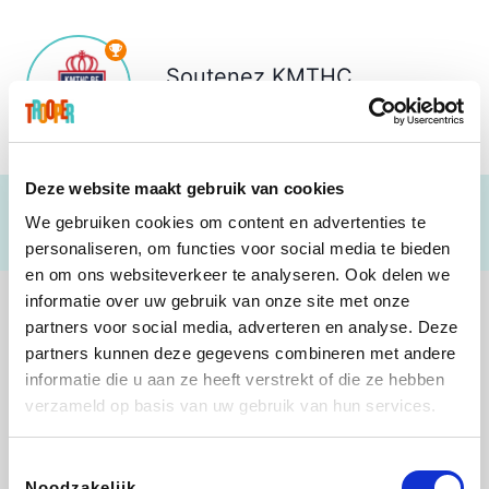
Soutenez
KMTHC
€ 956
Deze website maakt gebruik van cookies
We gebruiken cookies om content en advertenties te
personaliseren, om functies voor social media te bieden
en om ons websiteverkeer te analyseren. Ook delen we
informatie over uw gebruik van onze site met onze
partners voor social media, adverteren en analyse. Deze
partners kunnen deze gegevens combineren met andere
informatie die u aan ze heeft verstrekt of die ze hebben
Shop like you Give A Damn
Stronger
Tefal
DreamLand
verzameld op basis van uw gebruik van hun services.
Toestemmingsselectie
Noodzakelijk