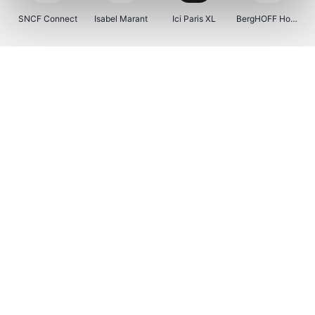
SNCF Connect
Isabel Marant
Ici Paris XL
BergHOFF Home
Kenwood
Brouwland
I-run
Moulinex
Happy Size
Atlas & Zanzibar
Visiondirect
123optic
Warredal
Marlies Dekkers
Lyca Mobile
Tiqets