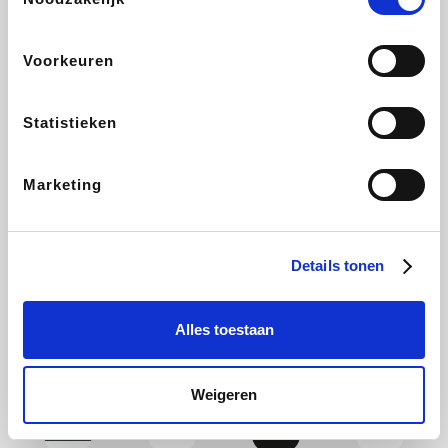
Yves Rocher
Rentcars BE
CAMPER
Marie-Stella-Maris
Voorkeuren
Statistieken
Philips Hue
Babor
Schäfer Shop
Walibi
Marketing
Pierre et Vacances
RAD
Spartoo
Plopsa Verblijven
Details tonen
Alles toestaan
Pixartprinting
BBODY
Holidaysuites.be
Radisson Hotels
Weigeren