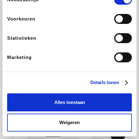
CAMPER
Yves Rocher
Stronger
Philips Hue
Voorkeuren
Statistieken
Babor
RAD
Schäfer Shop
Marie-Stella-Maris
Marketing
Walibi
Pierre et Vacances
Spartoo
Plopsa Verblijven
Details tonen
Alles toestaan
Warredal
Pixartprinting
BBODY
Holidaysuites.be
Weigeren