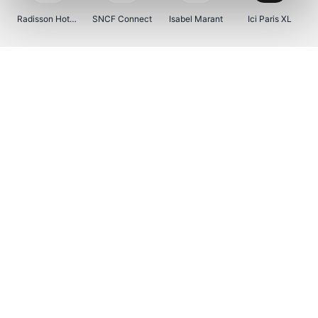
Radisson Hotels
SNCF Connect
Isabel Marant
Ici Paris XL
BergHOFF Home
Brouwland
I-run
Moulinex
Happy Size
Atlas & Zanzibar
Visiondirect
Kenwood
123optic
Marlies Dekkers
Lyca Mobile
Tiqets