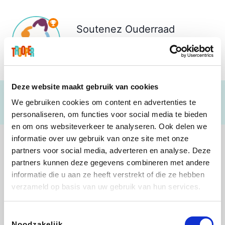
Soutenez
Ouderraad
Kloosterschool Moorsel
€ 1.732
Deze website maakt gebruik van cookies
We gebruiken cookies om content en advertenties te
personaliseren, om functies voor social media te bieden
en om ons websiteverkeer te analyseren. Ook delen we
informatie over uw gebruik van onze site met onze
partners voor social media, adverteren en analyse. Deze
partners kunnen deze gegevens combineren met andere
informatie die u aan ze heeft verstrekt of die ze hebben
Shop like you Give A Damn
Tefal
Rentcars BE
DreamLand
verzameld op basis van uw gebruik van hun services.
Toestemmingsselectie
Noodzakelijk