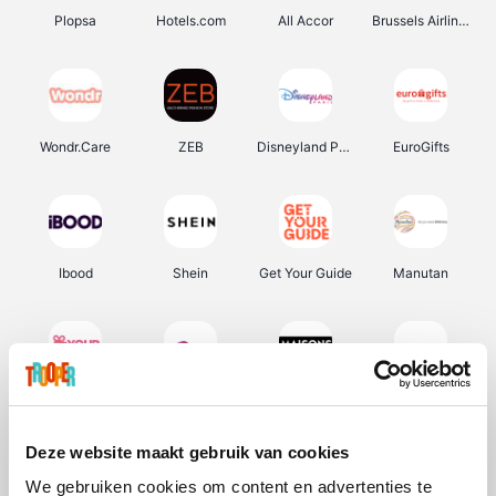
Plopsa
Hotels.com
All Accor
Brussels Airlines
Wondr.Care
ZEB
Disneyland Paris
EuroGifts
Ibood
Shein
Get Your Guide
Manutan
YourSurprise.be
Sunparks
Maisons du Monde
Transavia
Deze website maakt gebruik van cookies
We gebruiken cookies om content en advertenties te