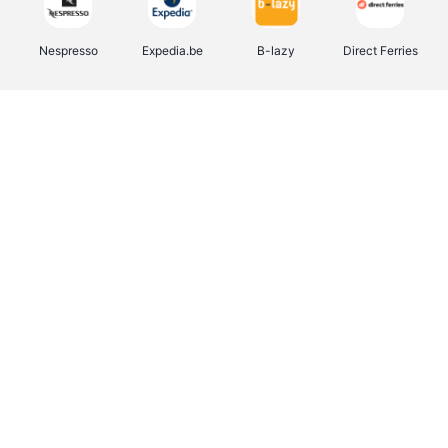
Nespresso
Expedia.be
B-lazy
Direct Ferries
Shop like you Give A Damn
Tefal
Rentcars BE
DreamLand
CAMPER
Yves Rocher
Stronger
Philips Hue
Babor
RAD
Schäfer Shop
Marie-Stella-Maris