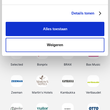
About You
Ekoi
Office-Deals
Pizzahut.be
Details tonen
Alles toestaan
Samsung
Delonghi
Tennis Point
My Jewellery
Weigeren
Selected
Bonprix
BRAX
Bax Music
Zeeman
Martin's Hotels
Kambukka
Vertbaudet