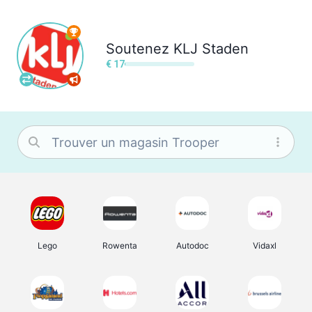
Soutenez
KLJ Staden
€ 17
Lego
Rowenta
Autodoc
Vidaxl