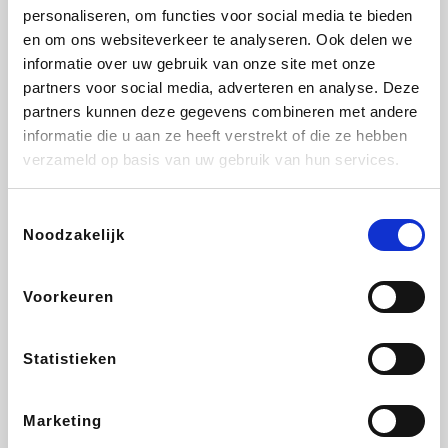
personaliseren, om functies voor social media te bieden
Beauty Plaza
Fnac
Tuifly.be
Dyson
en om ons websiteverkeer te analyseren. Ook delen we
informatie over uw gebruik van onze site met onze
partners voor social media, adverteren en analyse. Deze
partners kunnen deze gegevens combineren met andere
informatie die u aan ze heeft verstrekt of die ze hebben
Weekendesk
Sarenza
Schiesser
Interhome
verzameld op basis van uw gebruik van hun services.
Toestemmingsselectie
Noodzakelijk
Bolt Energie
Auto5
Maxi Zoo
Lufthansa
Voorkeuren
Statistieken
CheapTickets.be
Hunkemöller
Tempur
DeubaXXL
Marketing