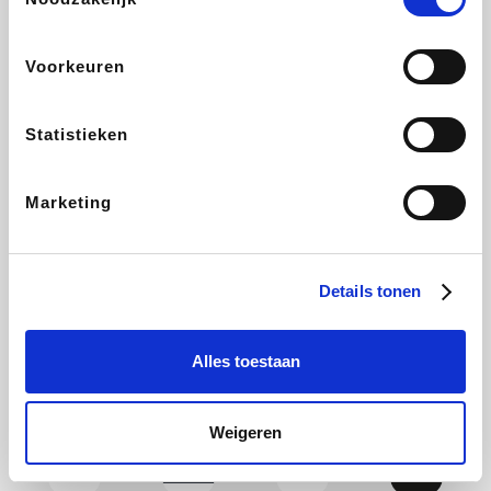
CAMPER
Yves Rocher
Stronger
Philips Hue
Voorkeuren
Statistieken
Babor
RAD
Schäfer Shop
Marie-Stella-Maris
Marketing
Walibi
Pierre et Vacances
Spartoo
Plopsa Verblijven
Details tonen
Alles toestaan
Warredal
Pixartprinting
BBODY
Holidaysuites.be
Weigeren