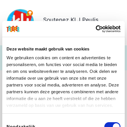
Soutenez
KLJ Peulis
€ 33
Deze website maakt gebruik van cookies
We gebruiken cookies om content en advertenties te
personaliseren, om functies voor social media te bieden
en om ons websiteverkeer te analyseren. Ook delen we
informatie over uw gebruik van onze site met onze
partners voor social media, adverteren en analyse. Deze
partners kunnen deze gegevens combineren met andere
informatie die u aan ze heeft verstrekt of die ze hebben
Shop like you Give A Damn
Tefal
Rentcars BE
DreamLand
verzameld op basis van uw gebruik van hun services.
Toestemmingsselectie
Noodzakelijk