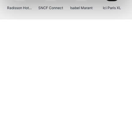
Radisson Hotels
SNCF Connect
Isabel Marant
Ici Paris XL
BergHOFF Home
Brouwland
I-run
Moulinex
Happy Size
Atlas & Zanzibar
Visiondirect
Kenwood
123optic
Marlies Dekkers
Lyca Mobile
Tiqets