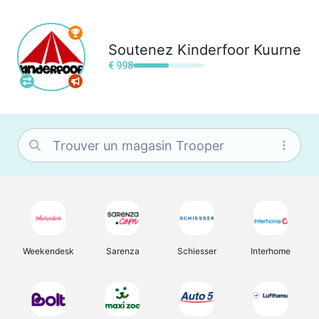
Soutenez
Kinderfoor Kuurne
€ 998
Weekendesk
Sarenza
Schiesser
Interhome