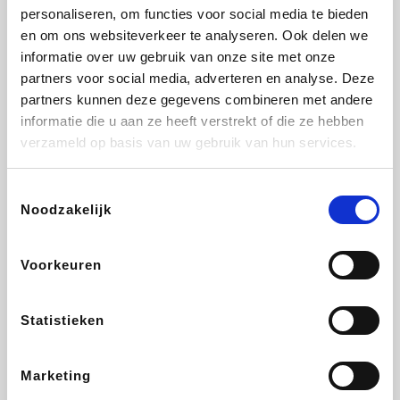
personaliseren, om functies voor social media te bieden
Selected
BRAX
Bonprix
Zeeman
en om ons websiteverkeer te analyseren. Ook delen we
informatie over uw gebruik van onze site met onze
partners voor social media, adverteren en analyse. Deze
partners kunnen deze gegevens combineren met andere
informatie die u aan ze heeft verstrekt of die ze hebben
Bax Music
Martin's Hotels
Kambukka
Bamboo Basics
verzameld op basis van uw gebruik van hun services.
Toestemmingsselectie
Noodzakelijk
Viator
Samsonite
Vertbaudet
OTTO Office
Voorkeuren
Statistieken
Joybuy
Name It
JBL
Polar
Marketing