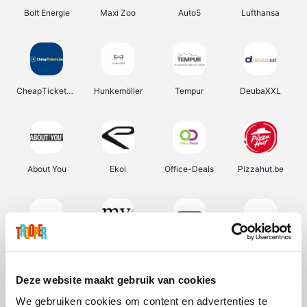
Bolt Energie
Maxi Zoo
Auto5
Lufthansa
CheapTickets.be
Hunkemöller
Tempur
DeubaXXL
About You
Ekoi
Office-Deals
Pizzahut.be
Samsung
My Jewellery
Delonghi
Tennis Point
Deze website maakt gebruik van cookies
We gebruiken cookies om content en advertenties te