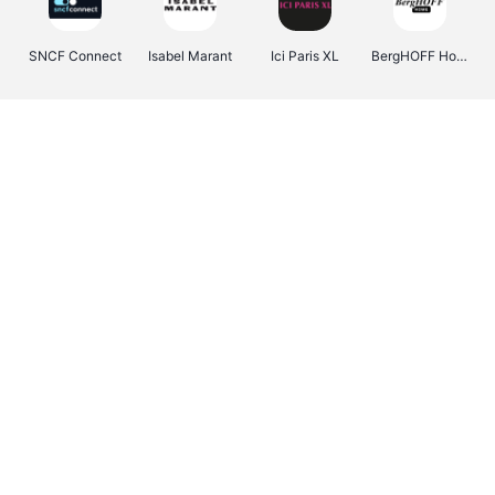
SNCF Connect
Isabel Marant
Ici Paris XL
BergHOFF Home
Kenwood
Brouwland
I-run
Moulinex
Happy Size
Atlas & Zanzibar
Visiondirect
123optic
Warredal
Marlies Dekkers
Lyca Mobile
Tiqets