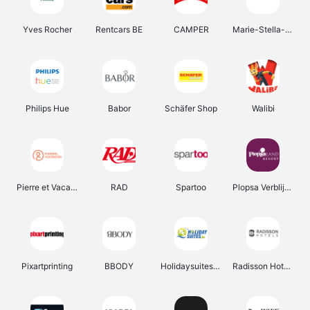
Yves Rocher
Rentcars BE
CAMPER
Marie-Stella-Maris
Philips Hue
Babor
Schäfer Shop
Walibi
Pierre et Vacances
RAD
Spartoo
Plopsa Verblijven
Pixartprinting
BBODY
Holidaysuites.be
Radisson Hotels