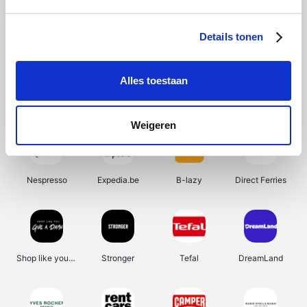
Vila
Kiwi.com
Jackery
Acer
Details tonen
Alles toestaan
Asus
Beekse Bergen
Tamaris
Desigual
Weigeren
Nespresso
Expedia.be
B-lazy
Direct Ferries
Shop like you Give A Damn
Stronger
Tefal
DreamLand