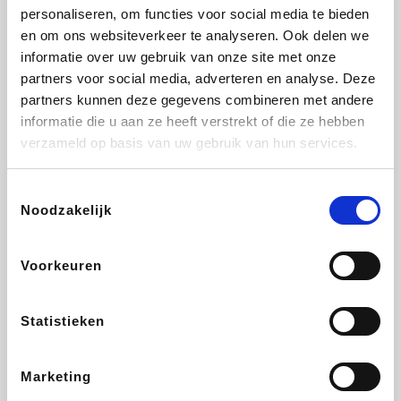
personaliseren, om functies voor social media te bieden
Fnac
Beauty Plaza
Tuifly.be
Dyson
en om ons websiteverkeer te analyseren. Ook delen we
informatie over uw gebruik van onze site met onze
partners voor social media, adverteren en analyse. Deze
partners kunnen deze gegevens combineren met andere
informatie die u aan ze heeft verstrekt of die ze hebben
Weekendesk
Sarenza
Schiesser
Interhome
verzameld op basis van uw gebruik van hun services.
Toestemmingsselectie
Noodzakelijk
Bolt Energie
Maxi Zoo
Auto5
Lufthansa
Voorkeuren
Statistieken
CheapTickets.be
Hunkemöller
Tempur
DeubaXXL
Marketing