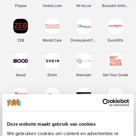
Plopsa
Hotels.com
All Accor
Brussels Airlines
ZEB
Wondr.Care
Disneyland Paris
EuroGifts
Ibood
Shein
Manutan
Get Your Guide
YourSurprise.be
Sunparks
Maisons du Monde
Transavia
Deze website maakt gebruik van cookies
We gebruiken cookies om content en advertenties te