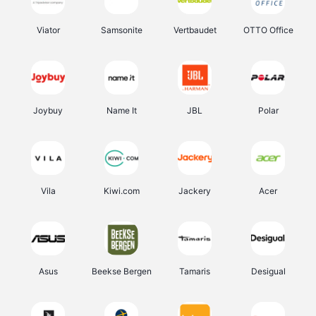
Viator
Samsonite
Vertbaudet
OTTO Office
Joybuy
Name It
JBL
Polar
Vila
Kiwi.com
Jackery
Acer
Asus
Beekse Bergen
Tamaris
Desigual