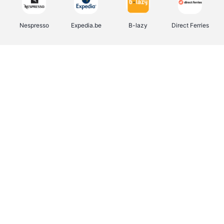
Nespresso
Expedia.be
B-lazy
Direct Ferries
Shop like you Give A Damn
Stronger
Tefal
DreamLand
Yves Rocher
Rentcars BE
CAMPER
Marie-Stella-Maris
Philips Hue
Babor
Schäfer Shop
Walibi