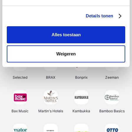
About You
Ekoi
Office-Deals
Pizzahut.be
Details tonen
Alles toestaan
Samsung
My Jewellery
Delonghi
Tennis Point
Weigeren
Selected
BRAX
Bonprix
Zeeman
Bax Music
Martin's Hotels
Kambukka
Bamboo Basics