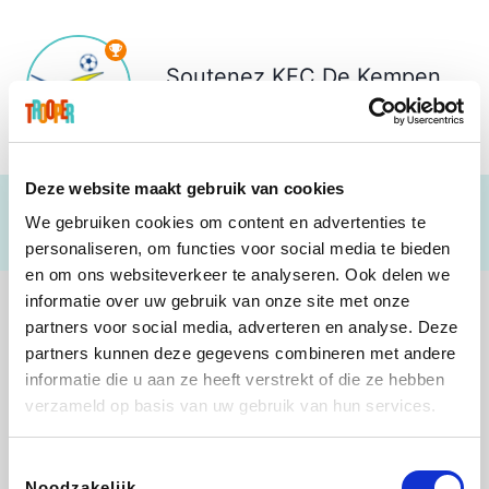
Soutenez
KFC De Kempen
€ 961
Deze website maakt gebruik van cookies
We gebruiken cookies om content en advertenties te
personaliseren, om functies voor social media te bieden
en om ons websiteverkeer te analyseren. Ook delen we
informatie over uw gebruik van onze site met onze
partners voor social media, adverteren en analyse. Deze
partners kunnen deze gegevens combineren met andere
informatie die u aan ze heeft verstrekt of die ze hebben
Direct Ferries
Tefal
Rentcars BE
CAMPER
verzameld op basis van uw gebruik van hun services.
Toestemmingsselectie
Noodzakelijk