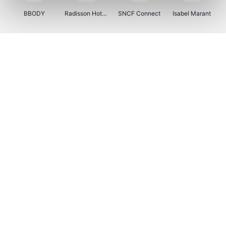
BBODY
Radisson Hotels
SNCF Connect
Isabel Marant
Ici Paris XL
BergHOFF Home
Brouwland
I-run
Moulinex
Happy Size
Atlas & Zanzibar
Kenwood
123optic
Marlies Dekkers
Lyca Mobile
LIU JO