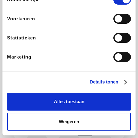
Holidaysuites.be
DreamLand
Stronger
Philips Hue
Voorkeuren
Statistieken
Yves Rocher
Babor
RAD
Marie-Stella-Maris
Marketing
Schäfer Shop
Walibi
Pierre et Vacances
Newpharma
Details tonen
Alles toestaan
Spartoo
Plopsa Verblijven
Warredal
Pixartprinting
Weigeren