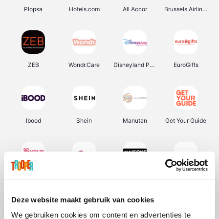
Plopsa
Hotels.com
All Accor
Brussels Airlines
ZEB
Wondr.Care
Disneyland Paris
EuroGifts
Ibood
Shein
Manutan
Get Your Guide
YourSurprise.be
Sunparks
Maisons du Monde
Transavia
Deze website maakt gebruik van cookies
We gebruiken cookies om content en advertenties te