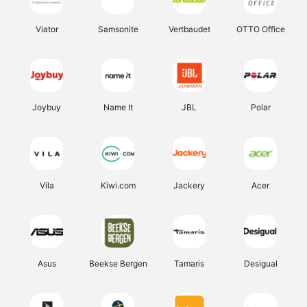
Viator
Samsonite
Vertbaudet
OTTO Office
Joybuy
Name It
JBL
Polar
Vila
Kiwi.com
Jackery
Acer
Asus
Beekse Bergen
Tamaris
Desigual