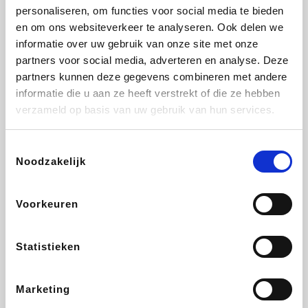
personaliseren, om functies voor social media te bieden
Fnac
Beauty Plaza
Tuifly.be
Dyson
en om ons websiteverkeer te analyseren. Ook delen we
informatie over uw gebruik van onze site met onze
partners voor social media, adverteren en analyse. Deze
partners kunnen deze gegevens combineren met andere
informatie die u aan ze heeft verstrekt of die ze hebben
Weekendesk
Sarenza
Schiesser
Interhome
verzameld op basis van uw gebruik van hun services.
Toestemmingsselectie
Noodzakelijk
Bolt Energie
Maxi Zoo
Auto5
Lufthansa
Voorkeuren
Statistieken
CheapTickets.be
Hunkemöller
Tempur
DeubaXXL
Marketing