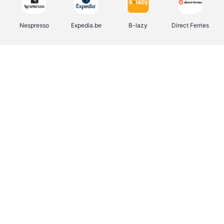
Nespresso
Expedia.be
B-lazy
Direct Ferries
Shop like you Give A Damn
Stronger
Tefal
DreamLand
Yves Rocher
Rentcars BE
CAMPER
Marie-Stella-Maris
Philips Hue
Babor
Schäfer Shop
Walibi