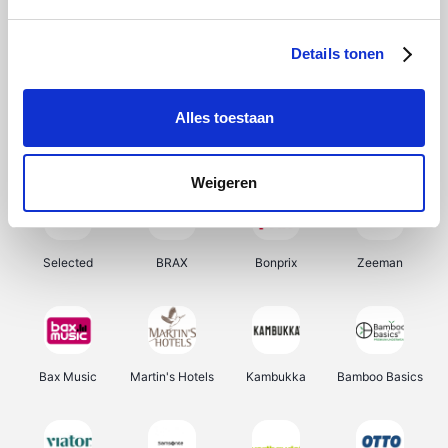
About You
Ekoi
Office-Deals
Pizzahut.be
Details tonen
Alles toestaan
Samsung
My Jewellery
Delonghi
Tennis Point
Weigeren
Selected
BRAX
Bonprix
Zeeman
Bax Music
Martin's Hotels
Kambukka
Bamboo Basics