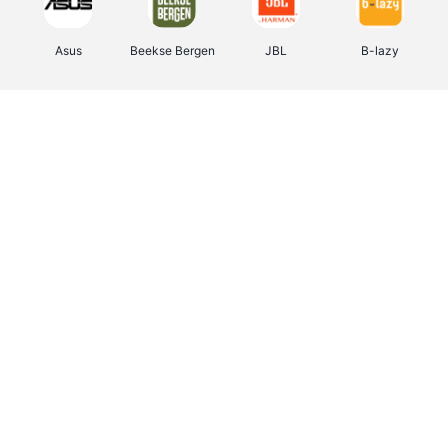
Asus
Beekse Bergen
JBL
B-lazy
Direct Ferries
Tefal
Rentcars BE
CAMPER
Holidaysuites.be
DreamLand
Stronger
Philips Hue
Yves Rocher
Babor
RAD
Marie-Stella-Maris