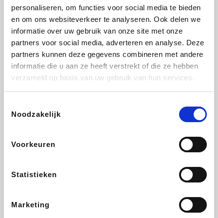
personaliseren, om functies voor social media te bieden
Beauty Plaza
Tuifly.be
Fnac
Dyson
en om ons websiteverkeer te analyseren. Ook delen we
informatie over uw gebruik van onze site met onze
partners voor social media, adverteren en analyse. Deze
partners kunnen deze gegevens combineren met andere
informatie die u aan ze heeft verstrekt of die ze hebben
Sarenza
Interhome
Schiesser
Bolt Energie
verzameld op basis van uw gebruik van hun services.
Toestemmingsselectie
Noodzakelijk
Auto5
Maxi Zoo
Lufthansa
DeubaXXL
Voorkeuren
Statistieken
Ekoi
CheapTickets.be
Tempur
About You
Marketing