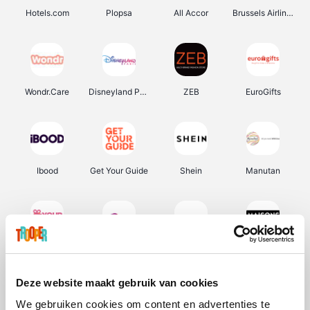
Hotels.com
Plopsa
All Accor
Brussels Airlines
Wondr.Care
Disneyland Paris
ZEB
EuroGifts
Ibood
Get Your Guide
Shein
Manutan
YourSurprise.be
Sunparks
Transavia
Maisons du Monde
Deze website maakt gebruik van cookies
We gebruiken cookies om content en advertenties te