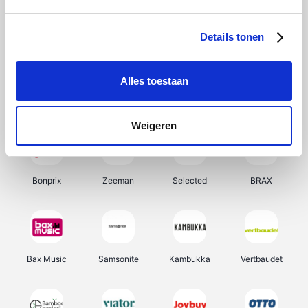
Hunkemöller
Office-Deals
Pizzahut.be
Weekendesk
Details tonen
Alles toestaan
My Jewellery
Tennis Point
Samsung
Delonghi
Weigeren
Bonprix
Zeeman
Selected
BRAX
Bax Music
Samsonite
Kambukka
Vertbaudet