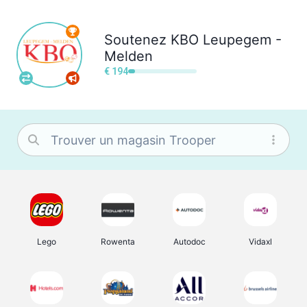
Soutenez
KBO Leupegem -
Melden
€ 194
Lego
Rowenta
Autodoc
Vidaxl