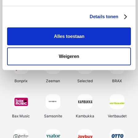
Hunkemöller
Office-Deals
Pizzahut.be
Weekendesk
Details tonen
Alles toestaan
My Jewellery
Tennis Point
Samsung
Delonghi
Weigeren
Bonprix
Zeeman
Selected
BRAX
Bax Music
Samsonite
Kambukka
Vertbaudet