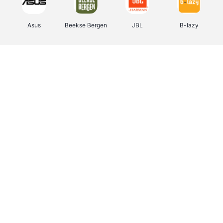
Asus
Beekse Bergen
JBL
B-lazy
Direct Ferries
Tefal
Rentcars BE
CAMPER
Holidaysuites.be
DreamLand
Stronger
Philips Hue
Yves Rocher
Babor
RAD
Marie-Stella-Maris