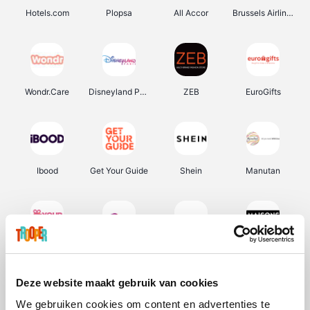
Hotels.com
Plopsa
All Accor
Brussels Airlines
Wondr.Care
Disneyland Paris
ZEB
EuroGifts
Ibood
Get Your Guide
Shein
Manutan
YourSurprise.be
Sunparks
Transavia
Maisons du Monde
Deze website maakt gebruik van cookies
We gebruiken cookies om content en advertenties te