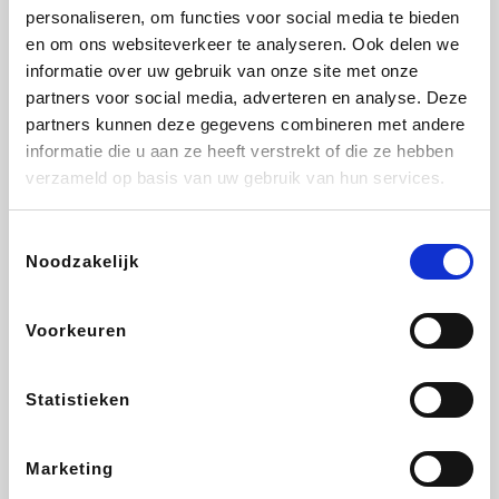
personaliseren, om functies voor social media te bieden
Beauty Plaza
Tuifly.be
Fnac
Dyson
en om ons websiteverkeer te analyseren. Ook delen we
informatie over uw gebruik van onze site met onze
partners voor social media, adverteren en analyse. Deze
partners kunnen deze gegevens combineren met andere
informatie die u aan ze heeft verstrekt of die ze hebben
Sarenza
Interhome
Schiesser
Bolt Energie
verzameld op basis van uw gebruik van hun services.
Toestemmingsselectie
Noodzakelijk
Auto5
Maxi Zoo
Lufthansa
DeubaXXL
Voorkeuren
Statistieken
Ekoi
CheapTickets.be
Tempur
About You
Marketing