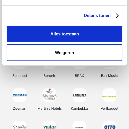
About You
Ekoi
Office-Deals
Pizzahut.be
Details tonen
Alles toestaan
Samsung
Delonghi
Tennis Point
My Jewellery
Weigeren
Selected
Bonprix
BRAX
Bax Music
Zeeman
Martin's Hotels
Kambukka
Vertbaudet