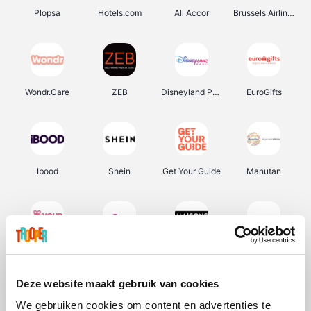
Plopsa
Hotels.com
All Accor
Brussels Airlines
Wondr.Care
ZEB
Disneyland Paris
EuroGifts
Ibood
Shein
Get Your Guide
Manutan
YourSurprise.be
Sunparks
Maisons du Monde
Transavia
Deze website maakt gebruik van cookies
We gebruiken cookies om content en advertenties te