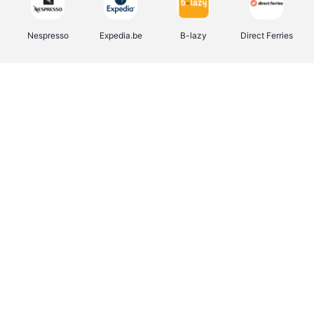
Nespresso
Expedia.be
B-lazy
Direct Ferries
Shop like you Give A Damn
Tefal
Rentcars BE
DreamLand
CAMPER
Yves Rocher
Stronger
Philips Hue
Babor
RAD
Schäfer Shop
Marie-Stella-Maris