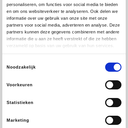
personaliseren, om functies voor social media te bieden
Beauty Plaza
Fnac
Tuifly.be
Dyson
en om ons websiteverkeer te analyseren. Ook delen we
informatie over uw gebruik van onze site met onze
partners voor social media, adverteren en analyse. Deze
partners kunnen deze gegevens combineren met andere
informatie die u aan ze heeft verstrekt of die ze hebben
Weekendesk
Sarenza
Schiesser
Interhome
verzameld op basis van uw gebruik van hun services.
Toestemmingsselectie
Noodzakelijk
Bolt Energie
Auto5
Maxi Zoo
Lufthansa
Voorkeuren
Statistieken
CheapTickets.be
Hunkemöller
Tempur
DeubaXXL
Marketing