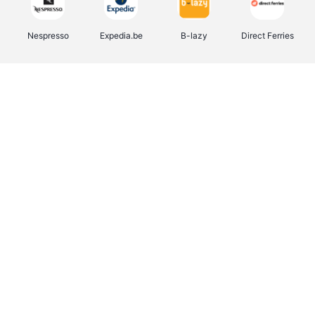
Nespresso
Expedia.be
B-lazy
Direct Ferries
Shop like you Give A Damn
Tefal
Rentcars BE
DreamLand
CAMPER
Yves Rocher
Stronger
Philips Hue
Babor
RAD
Schäfer Shop
Marie-Stella-Maris