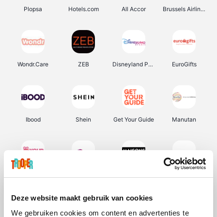
Plopsa
Hotels.com
All Accor
Brussels Airlines
Wondr.Care
ZEB
Disneyland Paris
EuroGifts
Ibood
Shein
Get Your Guide
Manutan
YourSurprise.be
Sunparks
Maisons du Monde
Transavia
Deze website maakt gebruik van cookies
We gebruiken cookies om content en advertenties te