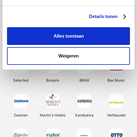
About You
Ekoi
Office-Deals
Pizzahut.be
Details tonen
Alles toestaan
Samsung
Delonghi
Tennis Point
My Jewellery
Weigeren
Selected
Bonprix
BRAX
Bax Music
Zeeman
Martin's Hotels
Kambukka
Vertbaudet