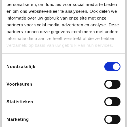
personaliseren, om functies voor social media te bieden
Beauty Plaza
Fnac
Tuifly.be
Dyson
en om ons websiteverkeer te analyseren. Ook delen we
informatie over uw gebruik van onze site met onze
partners voor social media, adverteren en analyse. Deze
partners kunnen deze gegevens combineren met andere
informatie die u aan ze heeft verstrekt of die ze hebben
Weekendesk
Sarenza
Schiesser
Interhome
verzameld op basis van uw gebruik van hun services.
Toestemmingsselectie
Noodzakelijk
Bolt Energie
Auto5
Maxi Zoo
Lufthansa
Voorkeuren
Statistieken
CheapTickets.be
Hunkemöller
Tempur
DeubaXXL
Marketing