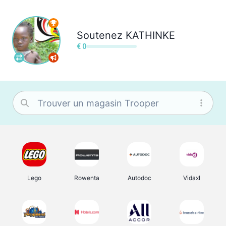
Soutenez
KATHINKE
€ 0
Lego
Rowenta
Autodoc
Vidaxl