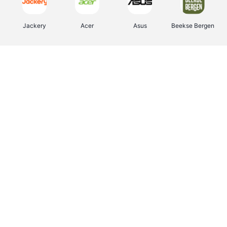
Jackery
Acer
Asus
Beekse Bergen
JBL
Pixartprinting
B-lazy
Direct Ferries
Tefal
Rentcars BE
CAMPER
Holidaysuites.be
DreamLand
Philips Hue
Yves Rocher
Babor