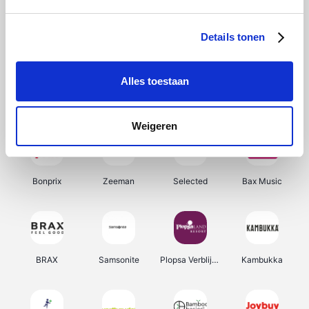
Hunkemöller
Office-Deals
Pizzahut.be
My Jewellery
Details tonen
Alles toestaan
Weekendesk
Tennis Point
Samsung
Delonghi
Weigeren
Bonprix
Zeeman
Selected
Bax Music
BRAX
Samsonite
Plopsa Verblijven
Kambukka