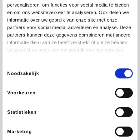
personaliseren, om functies voor social media te bieden
Tuifly.be
Beauty Plaza
Fnac
Dyson
en om ons websiteverkeer te analyseren. Ook delen we
informatie over uw gebruik van onze site met onze
partners voor social media, adverteren en analyse. Deze
partners kunnen deze gegevens combineren met andere
informatie die u aan ze heeft verstrekt of die ze hebben
Sarenza
Interhome
Schiesser
Bolt Energie
verzameld op basis van uw gebruik van hun services.
Toestemmingsselectie
Noodzakelijk
Maxi Zoo
Auto5
Lufthansa
DeubaXXL
Voorkeuren
Statistieken
CheapTickets.be
Tempur
Ekoi
About You
Marketing