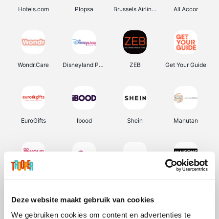
Hotels.com
Plopsa
Brussels Airlines
All Accor
Wondr.Care
Disneyland Paris
ZEB
Get Your Guide
EuroGifts
Ibood
Shein
Manutan
YourSurprise.be
Sunparks
Transavia
Maisons du Monde
Deze website maakt gebruik van cookies
We gebruiken cookies om content en advertenties te