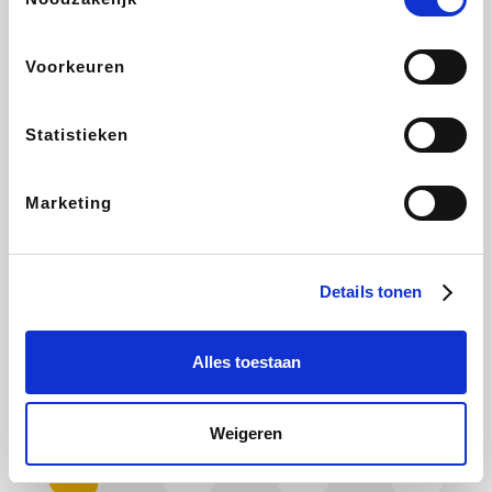
Plopsa
Hotels.com
All Accor
Brussels Airlines
Voorkeuren
Statistieken
ZEB
Wondr.Care
Disneyland Paris
EuroGifts
Marketing
Ibood
Shein
Manutan
Get Your Guide
Details tonen
Alles toestaan
YourSurprise.be
Sunparks
Maisons du Monde
Transavia
Weigeren