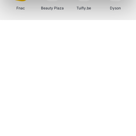
Fnac
Beauty Plaza
Tuifly.be
Dyson
Weekendesk
Sarenza
Schiesser
Interhome
Bolt Energie
Maxi Zoo
Auto5
Lufthansa
CheapTickets.be
Hunkemöller
Tempur
DeubaXXL