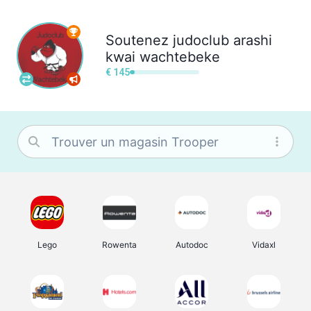
Soutenez
judoclub arashi
kwai wachtebeke
€ 145
Lego
Rowenta
Autodoc
Vidaxl