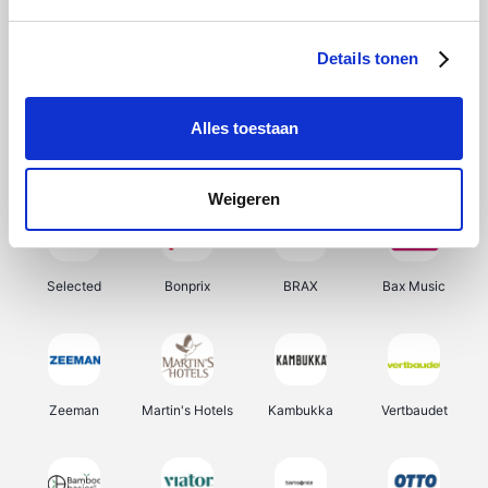
About You
Ekoi
Office-Deals
Pizzahut.be
Details tonen
Alles toestaan
Samsung
Delonghi
Tennis Point
My Jewellery
Weigeren
Selected
Bonprix
BRAX
Bax Music
Zeeman
Martin's Hotels
Kambukka
Vertbaudet