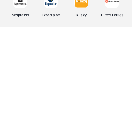
Nespresso
Expedia.be
B-lazy
Direct Ferries
Shop like you Give A Damn
Tefal
Rentcars BE
DreamLand
CAMPER
Yves Rocher
Stronger
Philips Hue
Babor
RAD
Schäfer Shop
Marie-Stella-Maris