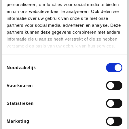
personaliseren, om functies voor social media te bieden
Beauty Plaza
Fnac
Tuifly.be
Dyson
en om ons websiteverkeer te analyseren. Ook delen we
informatie over uw gebruik van onze site met onze
partners voor social media, adverteren en analyse. Deze
partners kunnen deze gegevens combineren met andere
informatie die u aan ze heeft verstrekt of die ze hebben
Weekendesk
Sarenza
Schiesser
Interhome
verzameld op basis van uw gebruik van hun services.
Toestemmingsselectie
Noodzakelijk
Bolt Energie
Auto5
Maxi Zoo
Lufthansa
Voorkeuren
Statistieken
CheapTickets.be
Hunkemöller
Tempur
DeubaXXL
Marketing