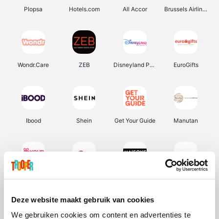
Plopsa
Hotels.com
All Accor
Brussels Airlines
Wondr.Care
ZEB
Disneyland Paris
EuroGifts
Ibood
Shein
Get Your Guide
Manutan
YourSurprise.be
Sunparks
Maisons du Monde
Transavia
Deze website maakt gebruik van cookies
We gebruiken cookies om content en advertenties te