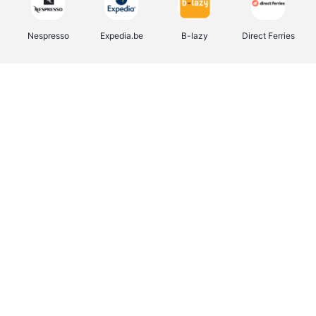
Nespresso
Expedia.be
B-lazy
Direct Ferries
Shop like you Give A Damn
Stronger
Tefal
DreamLand
Yves Rocher
Rentcars BE
CAMPER
Marie-Stella-Maris
Philips Hue
Babor
Schäfer Shop
Walibi