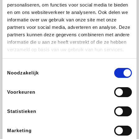
personaliseren, om functies voor social media te bieden
Fnac
Beauty Plaza
Tuifly.be
Dyson
en om ons websiteverkeer te analyseren. Ook delen we
informatie over uw gebruik van onze site met onze
partners voor social media, adverteren en analyse. Deze
partners kunnen deze gegevens combineren met andere
informatie die u aan ze heeft verstrekt of die ze hebben
Weekendesk
Sarenza
Schiesser
Interhome
verzameld op basis van uw gebruik van hun services.
Toestemmingsselectie
Noodzakelijk
Bolt Energie
Maxi Zoo
Auto5
Lufthansa
Voorkeuren
Statistieken
CheapTickets.be
Hunkemöller
Tempur
DeubaXXL
Marketing