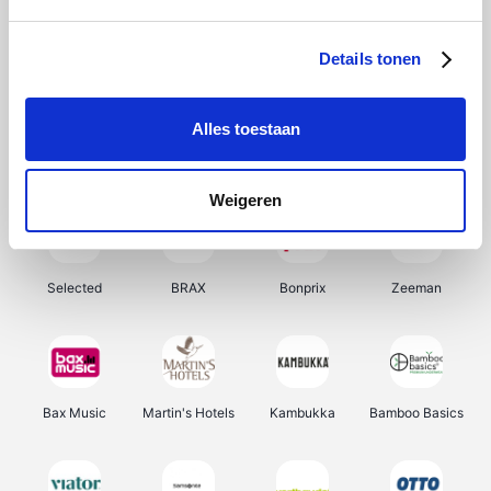
About You
Ekoi
Office-Deals
Pizzahut.be
Details tonen
Alles toestaan
Samsung
My Jewellery
Delonghi
Tennis Point
Weigeren
Selected
BRAX
Bonprix
Zeeman
Bax Music
Martin's Hotels
Kambukka
Bamboo Basics