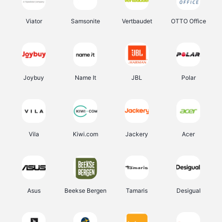
Viator
Samsonite
Vertbaudet
OTTO Office
Joybuy
Name It
JBL
Polar
Vila
Kiwi.com
Jackery
Acer
Asus
Beekse Bergen
Tamaris
Desigual