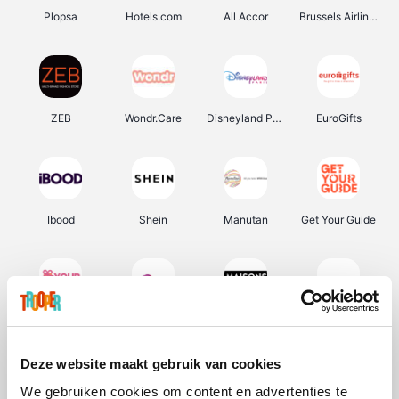
Plopsa
Hotels.com
All Accor
Brussels Airlines
ZEB
Wondr.Care
Disneyland Paris
EuroGifts
Ibood
Shein
Manutan
Get Your Guide
YourSurprise.be
Sunparks
Maisons du Monde
Transavia
Deze website maakt gebruik van cookies
We gebruiken cookies om content en advertenties te