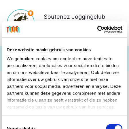
Soutenez
Joggingclub
Leeuwerik
€ 494
Deze website maakt gebruik van cookies
We gebruiken cookies om content en advertenties te
personaliseren, om functies voor social media te bieden
en om ons websiteverkeer te analyseren. Ook delen we
informatie over uw gebruik van onze site met onze
partners voor social media, adverteren en analyse. Deze
partners kunnen deze gegevens combineren met andere
informatie die u aan ze heeft verstrekt of die ze hebben
Direct Ferries
Shop like you Give A Damn
Stronger
DreamLand
verzameld op basis van uw gebruik van hun services.
Toestemmingsselectie
Noodzakelijk