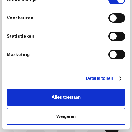
Yves Rocher
Rentcars BE
CAMPER
Marie-Stella-Maris
Voorkeuren
Statistieken
Philips Hue
Babor
Schäfer Shop
Walibi
Marketing
Pierre et Vacances
RAD
LIU JO
Plopsa Verblijven
Details tonen
Alles toestaan
Spartoo
Pixartprinting
BBODY
Holidaysuites.be
Weigeren