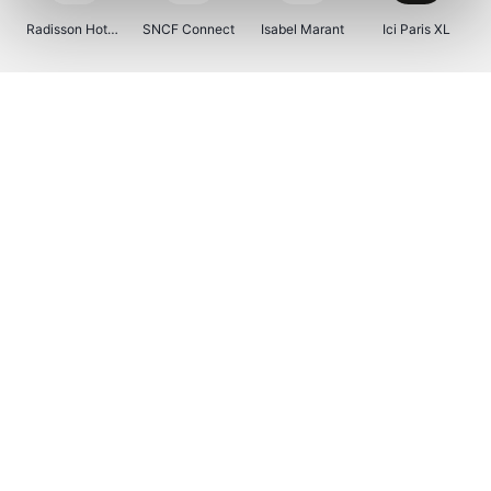
Radisson Hotels
SNCF Connect
Isabel Marant
Ici Paris XL
BergHOFF Home
Kenwood
Brouwland
I-run
Moulinex
Happy Size
Atlas & Zanzibar
Visiondirect
123optic
Warredal
Marlies Dekkers
Lyca Mobile