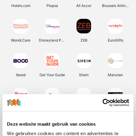
Hotels.com
Plopsa
All Accor
Brussels Airlines
Wondr.Care
Disneyland Paris
ZEB
EuroGifts
Ibood
Get Your Guide
Shein
Manutan
YourSurprise.be
Sunparks
Transavia
Maisons du Monde
Deze website maakt gebruik van cookies
We gebruiken cookies om content en advertenties te