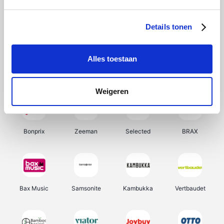
Hunkemöller
Office-Deals
Pizzahut.be
Weekendesk
Details tonen
Alles toestaan
My Jewellery
Tennis Point
Samsung
Delonghi
Weigeren
Bonprix
Zeeman
Selected
BRAX
Bax Music
Samsonite
Kambukka
Vertbaudet