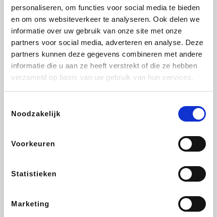
personaliseren, om functies voor social media te bieden
Beauty Plaza
Tuifly.be
Fnac
Dyson
en om ons websiteverkeer te analyseren. Ook delen we
informatie over uw gebruik van onze site met onze
partners voor social media, adverteren en analyse. Deze
partners kunnen deze gegevens combineren met andere
informatie die u aan ze heeft verstrekt of die ze hebben
Sarenza
Interhome
Schiesser
Bolt Energie
verzameld op basis van uw gebruik van hun services.
Toestemmingsselectie
Noodzakelijk
Auto5
Maxi Zoo
Lufthansa
DeubaXXL
Voorkeuren
Statistieken
Ekoi
CheapTickets.be
Tempur
About You
Marketing