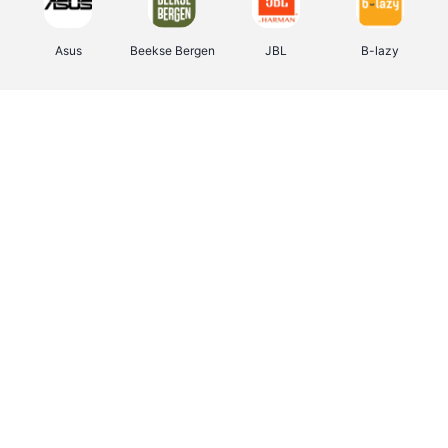
Asus
Beekse Bergen
JBL
B-lazy
Direct Ferries
Tefal
Rentcars BE
CAMPER
Holidaysuites.be
DreamLand
Stronger
Philips Hue
Yves Rocher
Babor
RAD
Marie-Stella-Maris