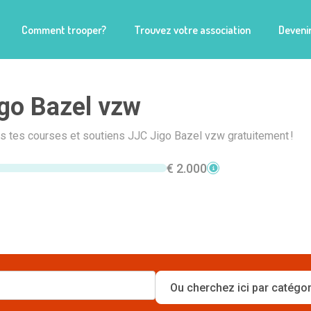
Comment trooper?
Trouvez votre association
Devenir
go Bazel vzw
is tes courses et soutiens JJC Jigo Bazel vzw gratuitement !
€ 2.000