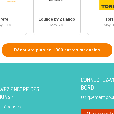
refel
Lounge by Zalando
Torf
y.
1.1
%
Moy.
2
%
Moy.
Découvre plus de 1000 autres magasins
CONNECTEZ-VO
BORD
AVEZ ENCORE DES
IONS ?
Uniquement pour
s réponses