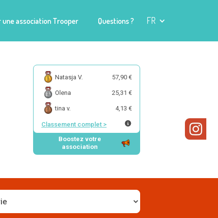
FR
 une association Trooper
Questions ?
Natasja V.
57,90 €
Olena
25,31 €
tina v.
4,13 €
Classement complet
>
Boostez votre
association