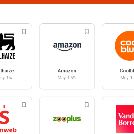
lhaize
Amazon
Coolb
oy.
1
%
Moy.
1.5
%
Moy.
1.