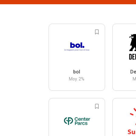
bol
De
Moy.
2
%
M