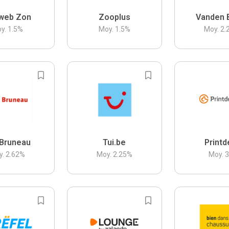
web Zon
Zooplus
Vanden 
y.
1.5
%
Moy.
1.5
%
Moy.
2.
Bruneau
Tui.be
Printd
y.
2.62
%
Moy.
2.25
%
Moy.