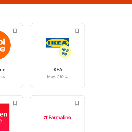
lue
IKEA
5
%
Moy.
2.62
%