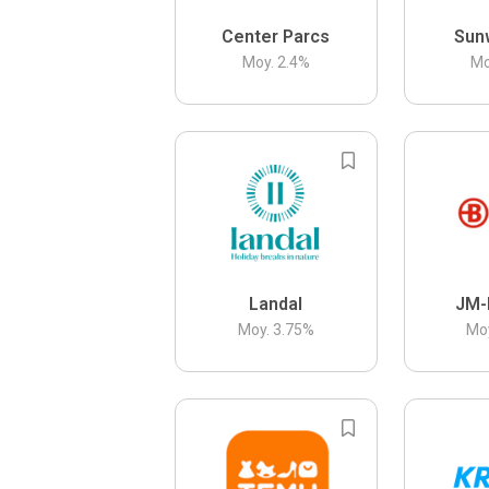
Center Parcs
Sun
Moy.
2.4
%
Mo
Landal
JM-
Moy.
3.75
%
Mo