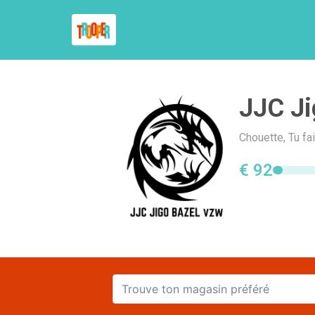
JJC Ji
Chouette, Tu fa
€ 92