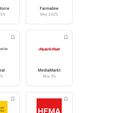
Borre
Farmaline
25
%
Moy.
2.62
%
eal
MediaMarkt
3
%
Moy.
3
%