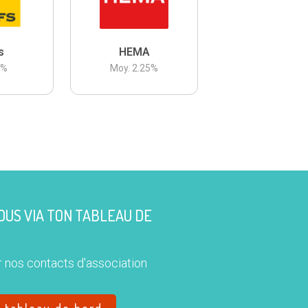
s
HEMA
3
%
Moy.
2.25
%
US VIA TON TABLEAU DE
 nos contacts d'association