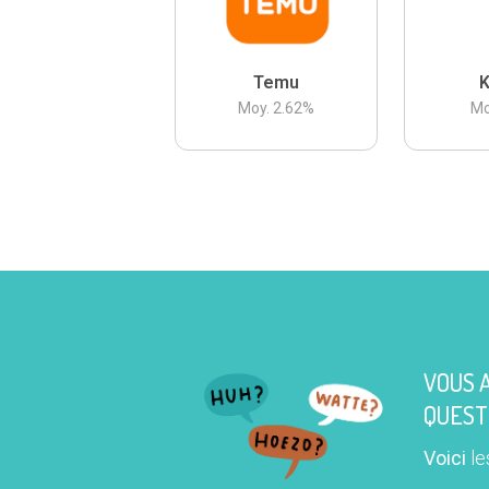
Temu
K
Moy.
2.62
%
Mo
VOUS 
QUEST
Voici
le