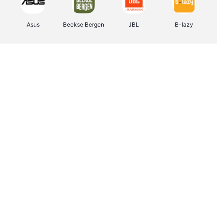
Asus
Beekse Bergen
JBL
B-lazy
Direct Ferries
Tefal
Rentcars BE
CAMPER
Holidaysuites.be
DreamLand
Stronger
Philips Hue
Yves Rocher
Babor
RAD
Marie-Stella-Maris