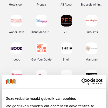
Hotels.com
Plopsa
All Accor
Brussels Airlines
Wondr.Care
Disneyland Paris
ZEB
EuroGifts
Ibood
Get Your Guide
Shein
Manutan
YourSurprise.be
Sunparks
Transavia
Maisons du Monde
Deze website maakt gebruik van cookies
We gebruiken cookies om content en advertenties te