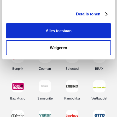
Hunkemöller
Office-Deals
Pizzahut.be
Weekendesk
Details tonen
Alles toestaan
My Jewellery
Tennis Point
Samsung
Delonghi
Weigeren
Bonprix
Zeeman
Selected
BRAX
Bax Music
Samsonite
Kambukka
Vertbaudet