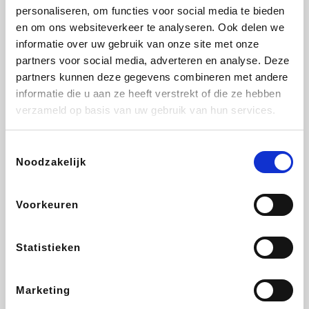
personaliseren, om functies voor social media te bieden
Beauty Plaza
Tuifly.be
Fnac
Dyson
en om ons websiteverkeer te analyseren. Ook delen we
informatie over uw gebruik van onze site met onze
partners voor social media, adverteren en analyse. Deze
partners kunnen deze gegevens combineren met andere
informatie die u aan ze heeft verstrekt of die ze hebben
Sarenza
Interhome
Schiesser
Bolt Energie
verzameld op basis van uw gebruik van hun services.
Toestemmingsselectie
Noodzakelijk
Auto5
Maxi Zoo
Lufthansa
DeubaXXL
Voorkeuren
Statistieken
Ekoi
CheapTickets.be
Tempur
About You
Marketing