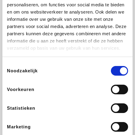
personaliseren, om functies voor social media te bieden
Beauty Plaza
Tuifly.be
Fnac
Dyson
en om ons websiteverkeer te analyseren. Ook delen we
informatie over uw gebruik van onze site met onze
partners voor social media, adverteren en analyse. Deze
partners kunnen deze gegevens combineren met andere
informatie die u aan ze heeft verstrekt of die ze hebben
Sarenza
Interhome
Schiesser
Bolt Energie
verzameld op basis van uw gebruik van hun services.
Toestemmingsselectie
Noodzakelijk
Auto5
Maxi Zoo
Lufthansa
DeubaXXL
Voorkeuren
Statistieken
Ekoi
CheapTickets.be
Tempur
About You
Marketing