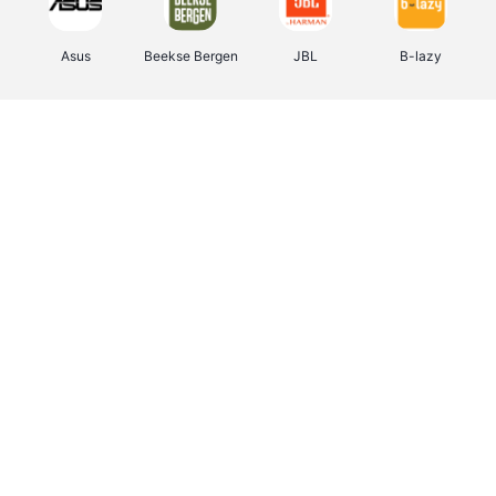
Asus
Beekse Bergen
JBL
B-lazy
Direct Ferries
Tefal
Rentcars BE
CAMPER
Holidaysuites.be
DreamLand
Stronger
Philips Hue
Yves Rocher
Babor
RAD
Marie-Stella-Maris