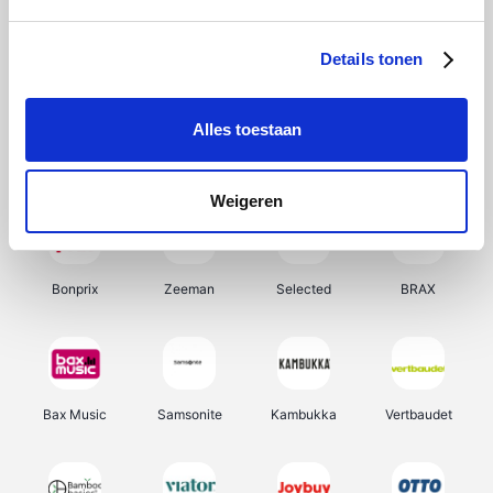
Hunkemöller
Office-Deals
Pizzahut.be
Weekendesk
Details tonen
Alles toestaan
My Jewellery
Tennis Point
Samsung
Delonghi
Weigeren
Bonprix
Zeeman
Selected
BRAX
Bax Music
Samsonite
Kambukka
Vertbaudet