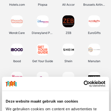
Hotels.com
Plopsa
All Accor
Brussels Airlines
Wondr.Care
Disneyland Paris
ZEB
EuroGifts
Ibood
Get Your Guide
Shein
Manutan
YourSurprise.be
Sunparks
Transavia
Maisons du Monde
Deze website maakt gebruik van cookies
We gebruiken cookies om content en advertenties te