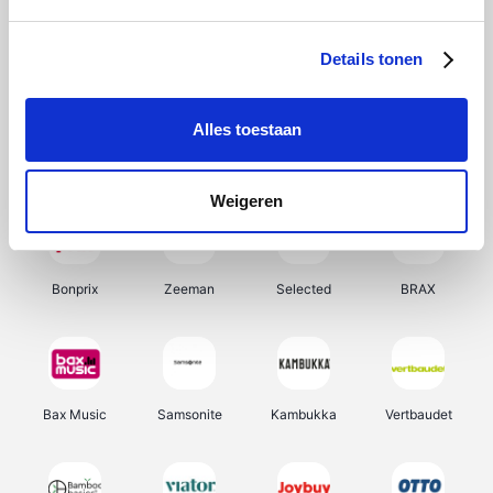
Office-Deals
Hunkemöller
Pizzahut.be
My Jewellery
Details tonen
Alles toestaan
Weekendesk
Tennis Point
Samsung
Delonghi
Weigeren
Bonprix
Zeeman
Selected
BRAX
Bax Music
Samsonite
Kambukka
Vertbaudet