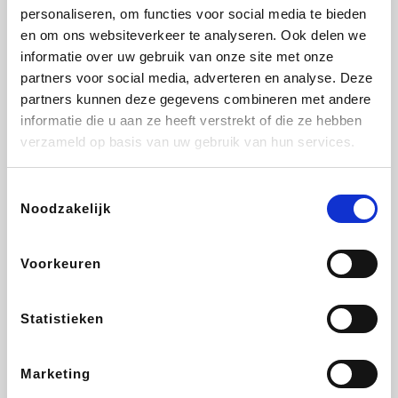
personaliseren, om functies voor social media te bieden
Beauty Plaza
Fnac
Tuifly.be
Dyson
en om ons websiteverkeer te analyseren. Ook delen we
informatie over uw gebruik van onze site met onze
partners voor social media, adverteren en analyse. Deze
partners kunnen deze gegevens combineren met andere
informatie die u aan ze heeft verstrekt of die ze hebben
Sarenza
Interhome
Schiesser
Bolt Energie
verzameld op basis van uw gebruik van hun services.
Toestemmingsselectie
Noodzakelijk
Auto5
Maxi Zoo
Lufthansa
DeubaXXL
Voorkeuren
Statistieken
Ekoi
CheapTickets.be
Tempur
About You
Marketing