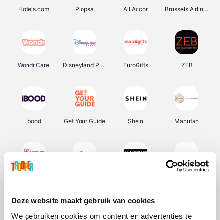
Hotels.com
Plopsa
All Accor
Brussels Airlines
Wondr.Care
Disneyland Paris
EuroGifts
ZEB
Ibood
Get Your Guide
Shein
Manutan
YourSurprise.be
Sunparks
Maisons du Monde
Transavia
Deze website maakt gebruik van cookies
We gebruiken cookies om content en advertenties te