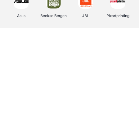
Asus
Beekse Bergen
JBL
Pixartprinting
B-lazy
Direct Ferries
Tefal
Rentcars BE
CAMPER
Holidaysuites.be
DreamLand
Stronger
Philips Hue
Yves Rocher
Babor
RAD