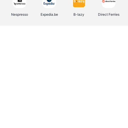
Nespresso
Expedia.be
B-lazy
Direct Ferries
Shop like you Give A Damn
Stronger
Tefal
DreamLand
Yves Rocher
Rentcars BE
CAMPER
Marie-Stella-Maris
Philips Hue
Babor
Schäfer Shop
Walibi