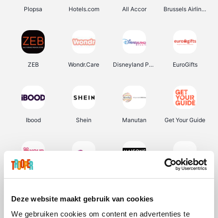
Plopsa
Hotels.com
All Accor
Brussels Airlines
ZEB
Wondr.Care
Disneyland Paris
EuroGifts
Ibood
Shein
Manutan
Get Your Guide
YourSurprise.be
Sunparks
Maisons du Monde
Transavia
Deze website maakt gebruik van cookies
We gebruiken cookies om content en advertenties te