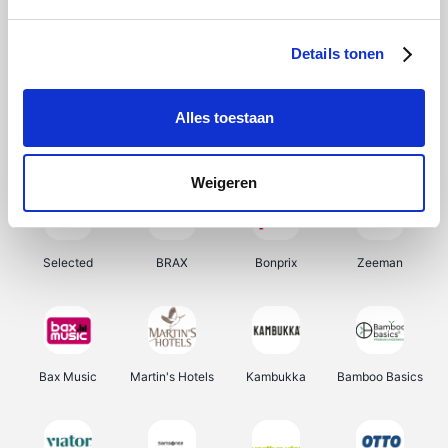
About You
Ekoi
Office-Deals
Pizzahut.be
Details tonen
Alles toestaan
Samsung
My Jewellery
Delonghi
Tennis Point
Weigeren
Selected
BRAX
Bonprix
Zeeman
Bax Music
Martin's Hotels
Kambukka
Bamboo Basics