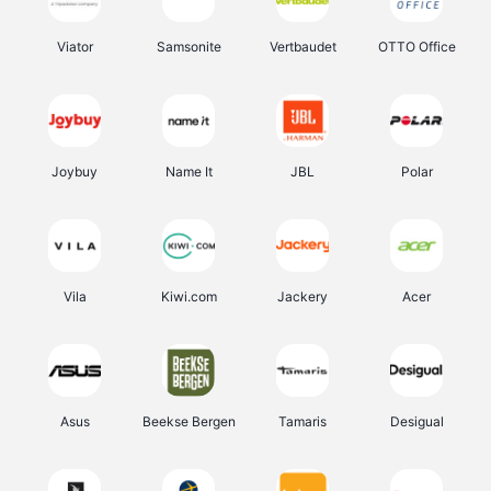
Viator
Samsonite
Vertbaudet
OTTO Office
Joybuy
Name It
JBL
Polar
Vila
Kiwi.com
Jackery
Acer
Asus
Beekse Bergen
Tamaris
Desigual