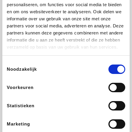
personaliseren, om functies voor social media te bieden
Fnac
Beauty Plaza
Tuifly.be
Dyson
en om ons websiteverkeer te analyseren. Ook delen we
informatie over uw gebruik van onze site met onze
partners voor social media, adverteren en analyse. Deze
partners kunnen deze gegevens combineren met andere
informatie die u aan ze heeft verstrekt of die ze hebben
Weekendesk
Sarenza
Schiesser
Interhome
verzameld op basis van uw gebruik van hun services.
Toestemmingsselectie
Noodzakelijk
Bolt Energie
Maxi Zoo
Auto5
Lufthansa
Voorkeuren
Statistieken
CheapTickets.be
Hunkemöller
Tempur
DeubaXXL
Marketing