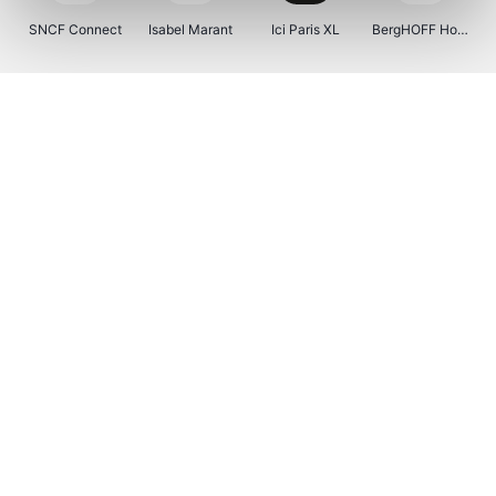
SNCF Connect
Isabel Marant
Ici Paris XL
BergHOFF Home
Kenwood
Brouwland
I-run
Moulinex
Happy Size
Atlas & Zanzibar
Visiondirect
123optic
Warredal
Marlies Dekkers
Lyca Mobile
Tiqets