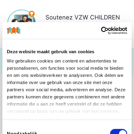
Soutenez
VZW CHILDREN
AT RISK
€ 767
Deze website maakt gebruik van cookies
We gebruiken cookies om content en advertenties te
personaliseren, om functies voor social media te bieden
en om ons websiteverkeer te analyseren. Ook delen we
informatie over uw gebruik van onze site met onze
partners voor social media, adverteren en analyse. Deze
partners kunnen deze gegevens combineren met andere
informatie die u aan ze heeft verstrekt of die ze hebben
Shop like you Give A Damn
Stronger
Tefal
DreamLand
verzameld op basis van uw gebruik van hun services.
Toestemmingsselectie
Noodzakelijk