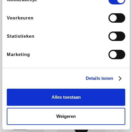
Yves Rocher
Rentcars BE
CAMPER
Marie-Stella-Maris
Voorkeuren
Statistieken
Philips Hue
Babor
Schäfer Shop
Walibi
Marketing
Pierre et Vacances
RAD
Spartoo
Plopsa Verblijven
Details tonen
Alles toestaan
Pixartprinting
BBODY
Holidaysuites.be
Radisson Hotels
Weigeren