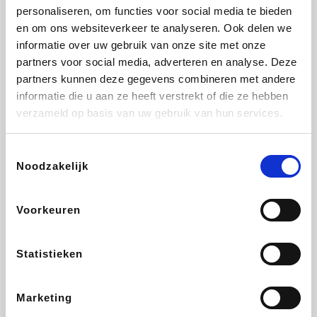
personaliseren, om functies voor social media te bieden
Beauty Plaza
Tuifly.be
Fnac
Dyson
en om ons websiteverkeer te analyseren. Ook delen we
informatie over uw gebruik van onze site met onze
partners voor social media, adverteren en analyse. Deze
partners kunnen deze gegevens combineren met andere
informatie die u aan ze heeft verstrekt of die ze hebben
Sarenza
Interhome
Schiesser
Bolt Energie
verzameld op basis van uw gebruik van hun services.
Toestemmingsselectie
Noodzakelijk
Auto5
Maxi Zoo
Lufthansa
DeubaXXL
Voorkeuren
Statistieken
Ekoi
CheapTickets.be
Tempur
About You
Marketing