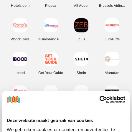
Hotels.com
Plopsa
All Accor
Brussels Airlines
Wondr.Care
Disneyland Paris
ZEB
EuroGifts
Ibood
Get Your Guide
Shein
Manutan
YourSurprise.be
Sunparks
Transavia
Maisons du Monde
Deze website maakt gebruik van cookies
We gebruiken cookies om content en advertenties te