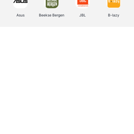
Asus
Beekse Bergen
JBL
B-lazy
Direct Ferries
Tefal
Rentcars BE
CAMPER
Holidaysuites.be
DreamLand
Stronger
Philips Hue
Yves Rocher
Babor
RAD
Marie-Stella-Maris