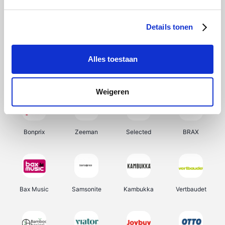
Hunkemöller
Office-Deals
Pizzahut.be
Weekendesk
Details tonen
Alles toestaan
My Jewellery
Tennis Point
Samsung
Delonghi
Weigeren
Bonprix
Zeeman
Selected
BRAX
Bax Music
Samsonite
Kambukka
Vertbaudet