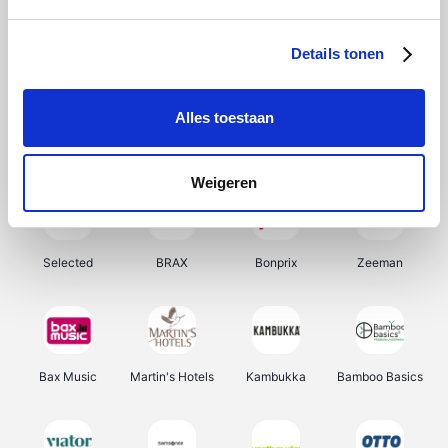
About You
Ekoi
Office-Deals
Pizzahut.be
Details tonen
Alles toestaan
Samsung
My Jewellery
Delonghi
Tennis Point
Weigeren
Selected
BRAX
Bonprix
Zeeman
Bax Music
Martin's Hotels
Kambukka
Bamboo Basics