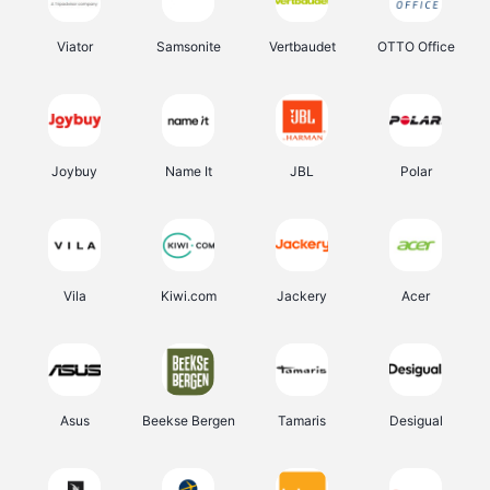
Viator
Samsonite
Vertbaudet
OTTO Office
Joybuy
Name It
JBL
Polar
Vila
Kiwi.com
Jackery
Acer
Asus
Beekse Bergen
Tamaris
Desigual