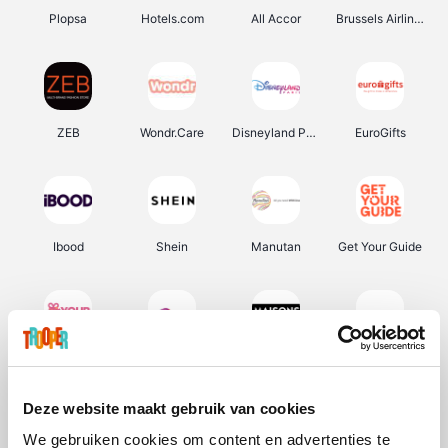
Plopsa
Hotels.com
All Accor
Brussels Airlines
ZEB
Wondr.Care
Disneyland Paris
EuroGifts
Ibood
Shein
Manutan
Get Your Guide
YourSurprise.be
Sunparks
Maisons du Monde
Transavia
Deze website maakt gebruik van cookies
We gebruiken cookies om content en advertenties te