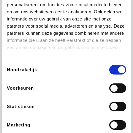
personaliseren, om functies voor social media te bieden
Fnac
Beauty Plaza
Tuifly.be
Dyson
en om ons websiteverkeer te analyseren. Ook delen we
informatie over uw gebruik van onze site met onze
partners voor social media, adverteren en analyse. Deze
partners kunnen deze gegevens combineren met andere
informatie die u aan ze heeft verstrekt of die ze hebben
Weekendesk
Sarenza
Schiesser
Interhome
verzameld op basis van uw gebruik van hun services.
Toestemmingsselectie
Noodzakelijk
Bolt Energie
Maxi Zoo
Auto5
Lufthansa
Voorkeuren
Statistieken
CheapTickets.be
Hunkemöller
Tempur
DeubaXXL
Marketing