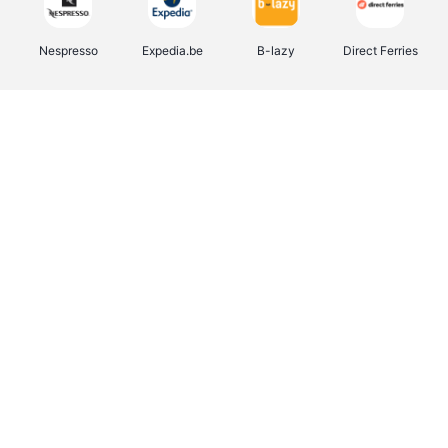
Nespresso
Expedia.be
B-lazy
Direct Ferries
Shop like you Give A Damn
Stronger
Tefal
DreamLand
Yves Rocher
Rentcars BE
CAMPER
Marie-Stella-Maris
Philips Hue
Babor
Schäfer Shop
Walibi