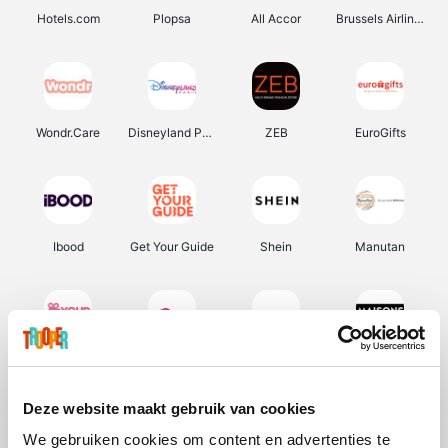
Hotels.com
Plopsa
All Accor
Brussels Airlines
Wondr.Care
Disneyland Paris
ZEB
EuroGifts
Ibood
Get Your Guide
Shein
Manutan
YourSurprise.be
Sunparks
Transavia
Maisons du Monde
Deze website maakt gebruik van cookies
We gebruiken cookies om content en advertenties te