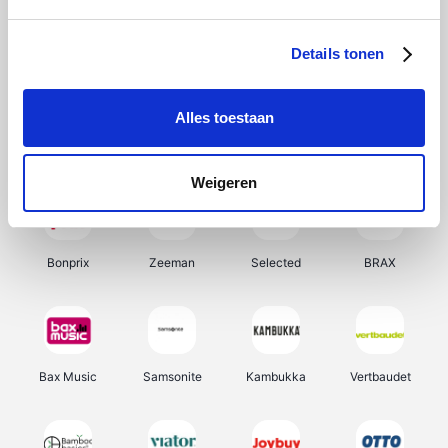
Hunkemöller
Office-Deals
Pizzahut.be
Weekendesk
Details tonen
Alles toestaan
My Jewellery
Tennis Point
Samsung
Delonghi
Weigeren
Bonprix
Zeeman
Selected
BRAX
Bax Music
Samsonite
Kambukka
Vertbaudet