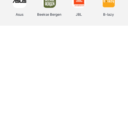
Asus
Beekse Bergen
JBL
B-lazy
Direct Ferries
Tefal
Rentcars BE
CAMPER
Holidaysuites.be
DreamLand
Stronger
Philips Hue
Yves Rocher
Babor
RAD
Marie-Stella-Maris