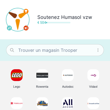
Soutenez
Humasol vzw
€ 504
Lego
Rowenta
Autodoc
Vidaxl