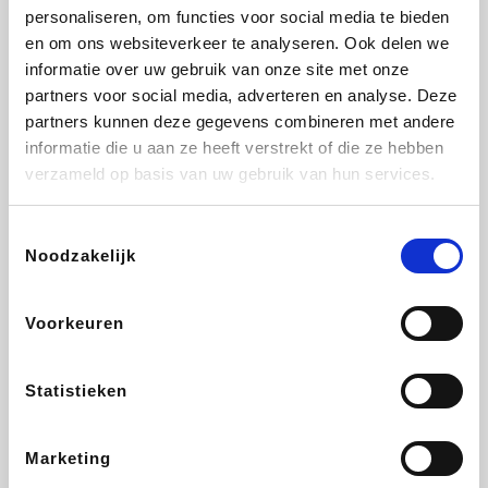
personaliseren, om functies voor social media te bieden
Beauty Plaza
Tuifly.be
Fnac
Dyson
en om ons websiteverkeer te analyseren. Ook delen we
informatie over uw gebruik van onze site met onze
partners voor social media, adverteren en analyse. Deze
partners kunnen deze gegevens combineren met andere
informatie die u aan ze heeft verstrekt of die ze hebben
Sarenza
Interhome
Schiesser
Bolt Energie
verzameld op basis van uw gebruik van hun services.
Toestemmingsselectie
Noodzakelijk
Auto5
Maxi Zoo
Lufthansa
DeubaXXL
Voorkeuren
Statistieken
Ekoi
CheapTickets.be
Tempur
About You
Marketing