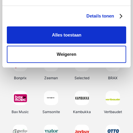
Hunkemöller
Office-Deals
Pizzahut.be
Weekendesk
Details tonen
Alles toestaan
My Jewellery
Tennis Point
Samsung
Delonghi
Weigeren
Bonprix
Zeeman
Selected
BRAX
Bax Music
Samsonite
Kambukka
Vertbaudet