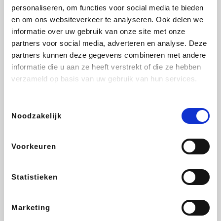
personaliseren, om functies voor social media te bieden
Beauty Plaza
Tuifly.be
Fnac
Dyson
en om ons websiteverkeer te analyseren. Ook delen we
informatie over uw gebruik van onze site met onze
partners voor social media, adverteren en analyse. Deze
partners kunnen deze gegevens combineren met andere
informatie die u aan ze heeft verstrekt of die ze hebben
Sarenza
Interhome
Schiesser
Bolt Energie
verzameld op basis van uw gebruik van hun services.
Toestemmingsselectie
Noodzakelijk
Auto5
Maxi Zoo
Lufthansa
DeubaXXL
Voorkeuren
Statistieken
Ekoi
CheapTickets.be
Tempur
About You
Marketing