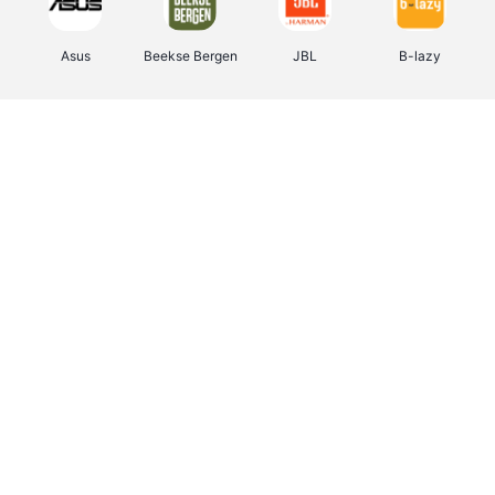
Asus
Beekse Bergen
JBL
B-lazy
Direct Ferries
Tefal
Rentcars BE
CAMPER
Holidaysuites.be
DreamLand
Stronger
Philips Hue
Yves Rocher
Babor
RAD
Marie-Stella-Maris