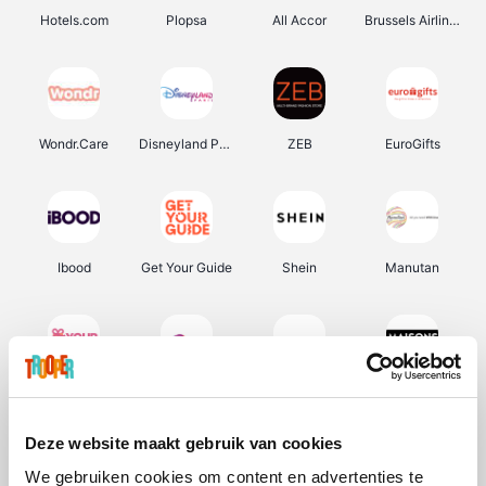
Hotels.com
Plopsa
All Accor
Brussels Airlines
Wondr.Care
Disneyland Paris
ZEB
EuroGifts
Ibood
Get Your Guide
Shein
Manutan
YourSurprise.be
Sunparks
Transavia
Maisons du Monde
Deze website maakt gebruik van cookies
We gebruiken cookies om content en advertenties te