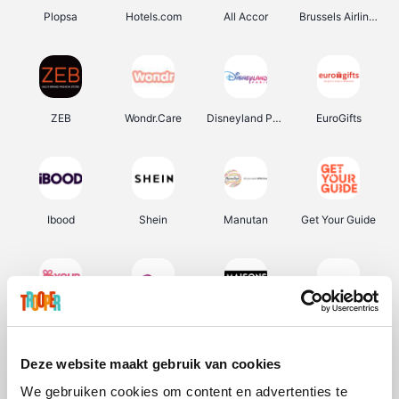
Plopsa
Hotels.com
All Accor
Brussels Airlines
ZEB
Wondr.Care
Disneyland Paris
EuroGifts
Ibood
Shein
Manutan
Get Your Guide
YourSurprise.be
Sunparks
Maisons du Monde
Transavia
Deze website maakt gebruik van cookies
We gebruiken cookies om content en advertenties te