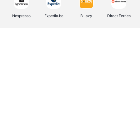
Nespresso
Expedia.be
B-lazy
Direct Ferries
Shop like you Give A Damn
Stronger
Tefal
DreamLand
Yves Rocher
Rentcars BE
CAMPER
Marie-Stella-Maris
Philips Hue
Babor
Schäfer Shop
Walibi