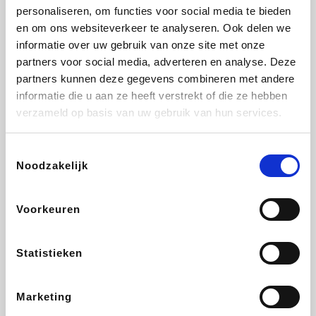
personaliseren, om functies voor social media te bieden
Fnac
Beauty Plaza
Tuifly.be
Dyson
en om ons websiteverkeer te analyseren. Ook delen we
informatie over uw gebruik van onze site met onze
partners voor social media, adverteren en analyse. Deze
partners kunnen deze gegevens combineren met andere
informatie die u aan ze heeft verstrekt of die ze hebben
Weekendesk
Sarenza
Schiesser
Interhome
verzameld op basis van uw gebruik van hun services.
Toestemmingsselectie
Noodzakelijk
Bolt Energie
Maxi Zoo
Auto5
Lufthansa
Voorkeuren
Statistieken
CheapTickets.be
Hunkemöller
Tempur
DeubaXXL
Marketing