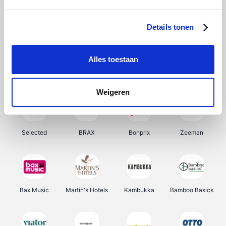
About You
Ekoi
Office-Deals
Pizzahut.be
Details tonen
Alles toestaan
Samsung
My Jewellery
Delonghi
Tennis Point
Weigeren
Selected
BRAX
Bonprix
Zeeman
Bax Music
Martin's Hotels
Kambukka
Bamboo Basics