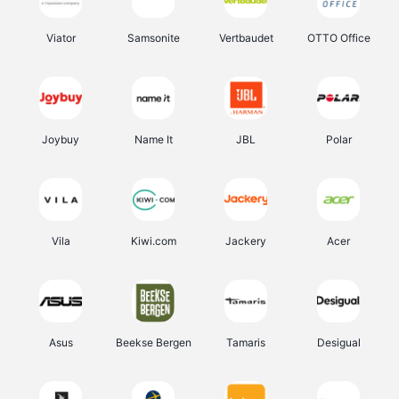
Viator
Samsonite
Vertbaudet
OTTO Office
Joybuy
Name It
JBL
Polar
Vila
Kiwi.com
Jackery
Acer
Asus
Beekse Bergen
Tamaris
Desigual