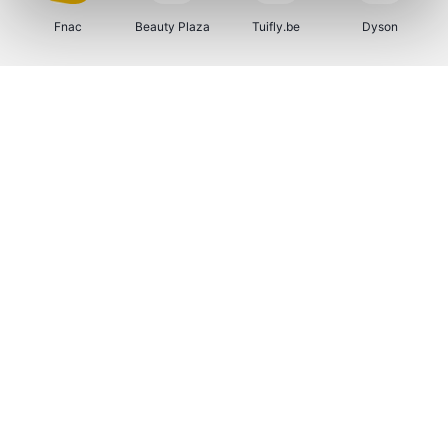
Fnac
Beauty Plaza
Tuifly.be
Dyson
Weekendesk
Sarenza
Schiesser
Interhome
Bolt Energie
Maxi Zoo
Auto5
Lufthansa
CheapTickets.be
Hunkemöller
Tempur
DeubaXXL