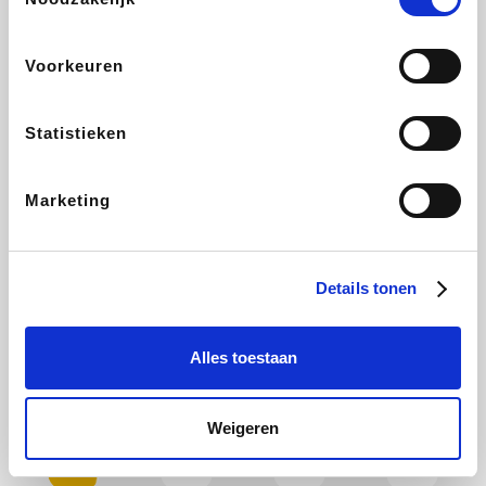
Plopsa
Hotels.com
All Accor
Brussels Airlines
Voorkeuren
Statistieken
ZEB
Wondr.Care
Disneyland Paris
EuroGifts
Marketing
Ibood
Shein
Manutan
Get Your Guide
Details tonen
Alles toestaan
YourSurprise.be
Sunparks
Maisons du Monde
Transavia
Weigeren