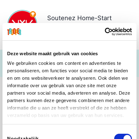
Soutenez
Home-Start
Vlaanderen vzw
€ 177
Deze website maakt gebruik van cookies
We gebruiken cookies om content en advertenties te
personaliseren, om functies voor social media te bieden
en om ons websiteverkeer te analyseren. Ook delen we
informatie over uw gebruik van onze site met onze
partners voor social media, adverteren en analyse. Deze
partners kunnen deze gegevens combineren met andere
informatie die u aan ze heeft verstrekt of die ze hebben
Lego
Rowenta
Autodoc
Vidaxl
verzameld op basis van uw gebruik van hun services.
Toestemmingsselectie
Noodzakelijk