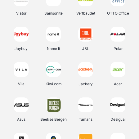
Viator
Samsonite
Vertbaudet
OTTO Office
Joybuy
Name It
JBL
Polar
Vila
Kiwi.com
Jackery
Acer
Asus
Beekse Bergen
Tamaris
Desigual