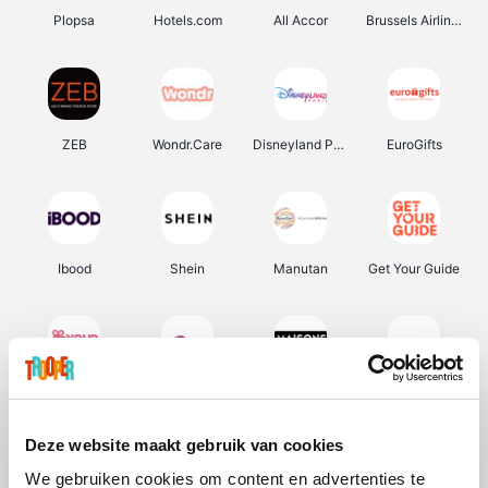
Plopsa
Hotels.com
All Accor
Brussels Airlines
ZEB
Wondr.Care
Disneyland Paris
EuroGifts
Ibood
Shein
Manutan
Get Your Guide
YourSurprise.be
Sunparks
Maisons du Monde
Transavia
Deze website maakt gebruik van cookies
We gebruiken cookies om content en advertenties te