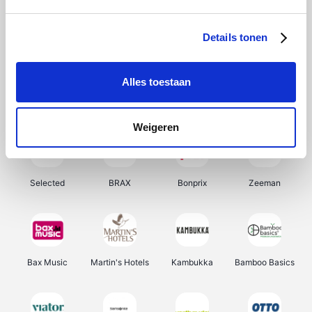
About You
Ekoi
Office-Deals
Pizzahut.be
Details tonen
Alles toestaan
Samsung
My Jewellery
Delonghi
Tennis Point
Weigeren
Selected
BRAX
Bonprix
Zeeman
Bax Music
Martin's Hotels
Kambukka
Bamboo Basics