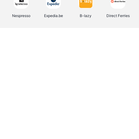
Nespresso
Expedia.be
B-lazy
Direct Ferries
Shop like you Give A Damn
Stronger
Tefal
DreamLand
Yves Rocher
Rentcars BE
CAMPER
Marie-Stella-Maris
Philips Hue
Babor
Schäfer Shop
Walibi