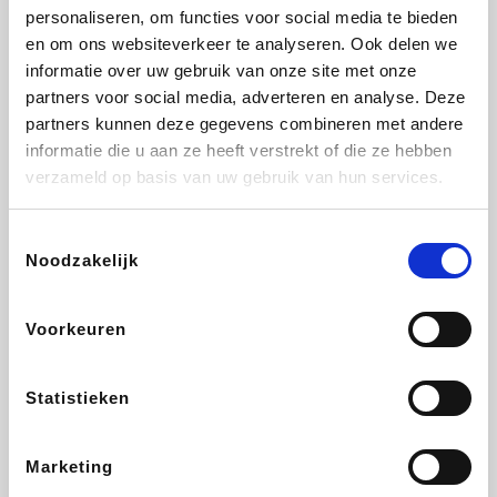
personaliseren, om functies voor social media te bieden
Fnac
Beauty Plaza
Tuifly.be
Dyson
en om ons websiteverkeer te analyseren. Ook delen we
informatie over uw gebruik van onze site met onze
partners voor social media, adverteren en analyse. Deze
partners kunnen deze gegevens combineren met andere
informatie die u aan ze heeft verstrekt of die ze hebben
Weekendesk
Sarenza
Schiesser
Interhome
verzameld op basis van uw gebruik van hun services.
Toestemmingsselectie
Noodzakelijk
Bolt Energie
Maxi Zoo
Auto5
Lufthansa
Voorkeuren
Statistieken
CheapTickets.be
Hunkemöller
Tempur
DeubaXXL
Marketing