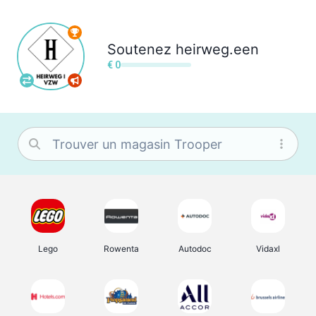
Soutenez
heirweg.een
€ 0
Lego
Rowenta
Autodoc
Vidaxl