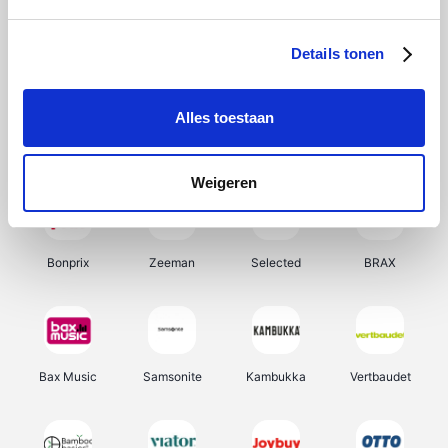
Hunkemöller
Office-Deals
Pizzahut.be
Weekendesk
Details tonen
Alles toestaan
My Jewellery
Tennis Point
Samsung
Delonghi
Weigeren
Bonprix
Zeeman
Selected
BRAX
Bax Music
Samsonite
Kambukka
Vertbaudet