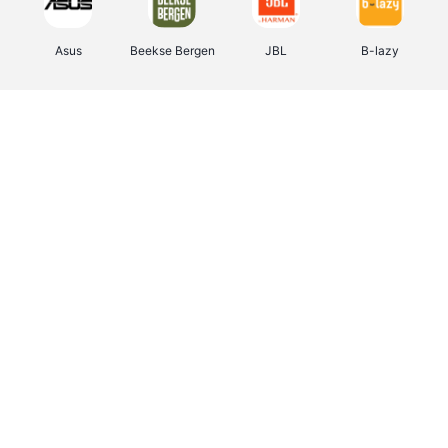
Asus
Beekse Bergen
JBL
B-lazy
Direct Ferries
Tefal
Rentcars BE
CAMPER
Holidaysuites.be
DreamLand
Stronger
Philips Hue
Yves Rocher
Babor
RAD
Marie-Stella-Maris