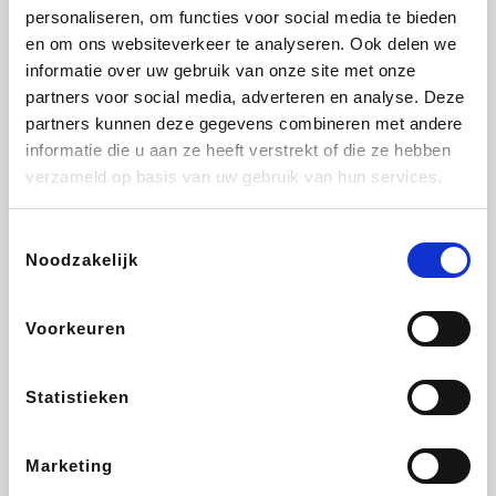
personaliseren, om functies voor social media te bieden
Beauty Plaza
Tuifly.be
Fnac
Dyson
en om ons websiteverkeer te analyseren. Ook delen we
informatie over uw gebruik van onze site met onze
partners voor social media, adverteren en analyse. Deze
partners kunnen deze gegevens combineren met andere
informatie die u aan ze heeft verstrekt of die ze hebben
Sarenza
Interhome
Schiesser
Bolt Energie
verzameld op basis van uw gebruik van hun services.
Toestemmingsselectie
Noodzakelijk
Auto5
Maxi Zoo
Lufthansa
DeubaXXL
Voorkeuren
Statistieken
Ekoi
CheapTickets.be
Tempur
About You
Marketing