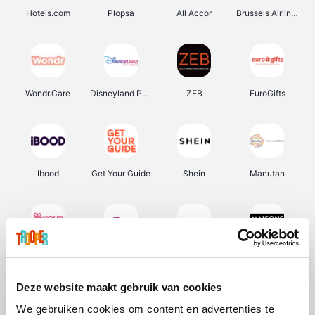
Hotels.com
Plopsa
All Accor
Brussels Airlines
Wondr.Care
Disneyland Paris
ZEB
EuroGifts
Ibood
Get Your Guide
Shein
Manutan
YourSurprise.be
Sunparks
Transavia
Maisons du Monde
Deze website maakt gebruik van cookies
We gebruiken cookies om content en advertenties te