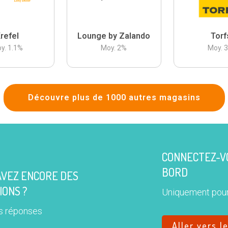
refel
Lounge by Zalando
Torf
y.
1.1
%
Moy.
2
%
Moy.
Découvre plus de 1000 autres magasins
CONNECTEZ-VO
BORD
AVEZ ENCORE DES
IONS ?
Uniquement pour
s réponses
Aller vers l