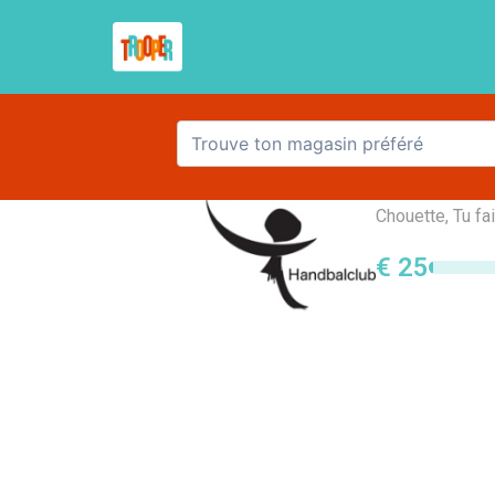
Handba
Chouette, Tu fa
€ 25