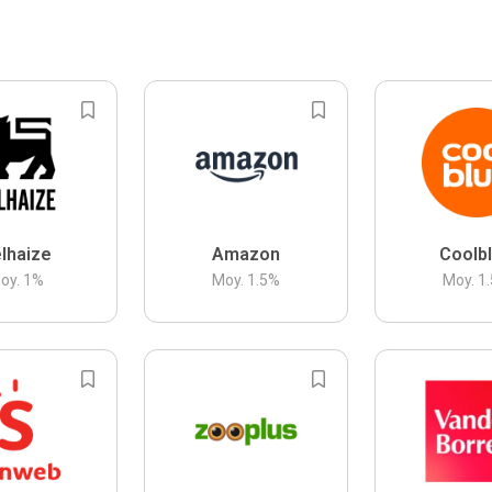
lhaize
Amazon
Coolb
oy.
1
%
Moy.
1.5
%
Moy.
1.