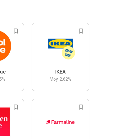
lue
IKEA
5
%
Moy.
2.62
%