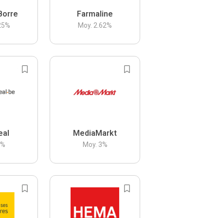
Borre
Farmaline
25
%
Moy.
2.62
%
eal
MediaMarkt
3
%
Moy.
3
%