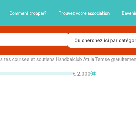
Comment trooper?
Trouvez votre association
Devenir
lclub Attila Temse
is tes courses et soutiens Handbalclub Attila Temse gratuitement
€ 2.000