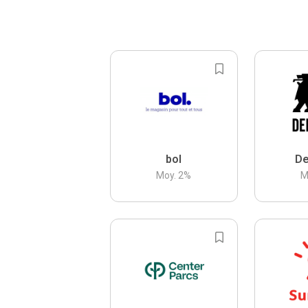
bol
De
Moy.
2
%
M