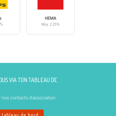
s
HEMA
3
%
Moy.
2.25
%
US VIA TON TABLEAU DE
 nos contacts d'association
e tableau de bord