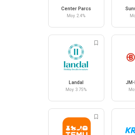
Center Parcs
Sun
Moy.
2.4
%
Mo
Landal
JM-
Moy.
3.75
%
Mo