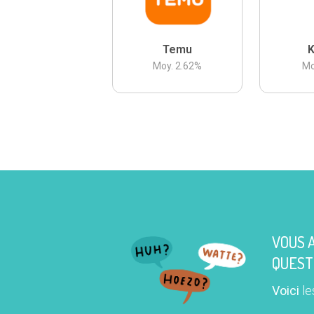
Temu
K
Moy.
2.62
%
Mo
VOUS 
QUEST
Voici
le