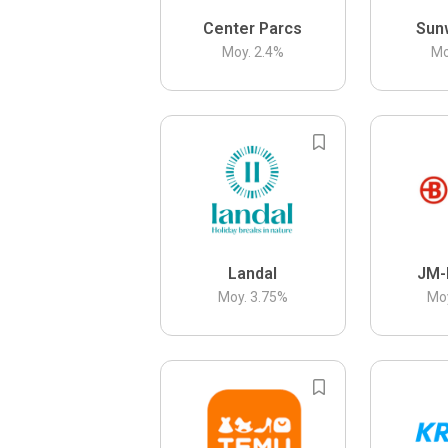
Center Parcs
Sun
Moy.
2.4
%
Mo
Landal
JM-
Moy.
3.75
%
Mo