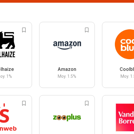
lhaize
Amazon
Coolb
oy.
1
%
Moy.
1.5
%
Moy.
1.