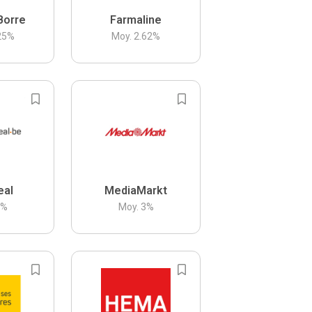
Borre
Farmaline
25
%
Moy.
2.62
%
eal
MediaMarkt
3
%
Moy.
3
%