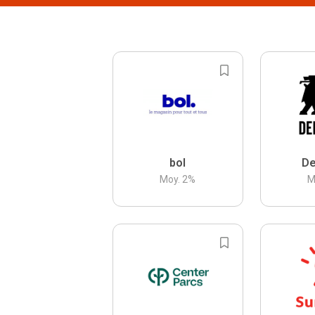
bol
De
Moy.
2
%
M