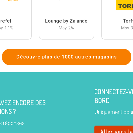
refel
Lounge by Zalando
Torf
y.
1.1
%
Moy.
2
%
Moy.
Découvre plus de 1000 autres magasins
CONNECTEZ-VO
BORD
AVEZ ENCORE DES
IONS ?
Uniquement pour
s réponses
Aller vers l