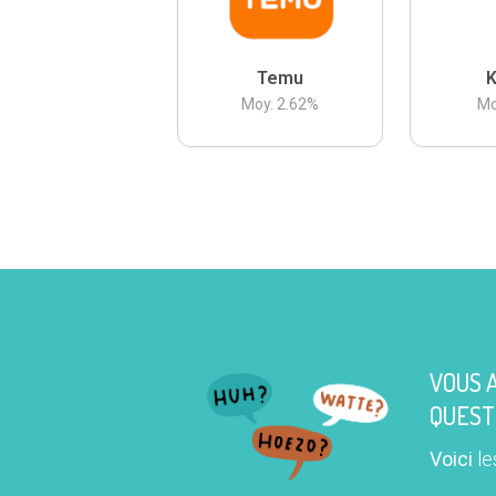
Temu
K
Moy.
2.62
%
Mo
VOUS 
QUEST
Voici
le