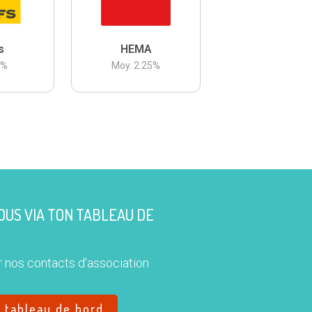
s
HEMA
3
%
Moy.
2.25
%
US VIA TON TABLEAU DE
 nos contacts d'association
e tableau de bord