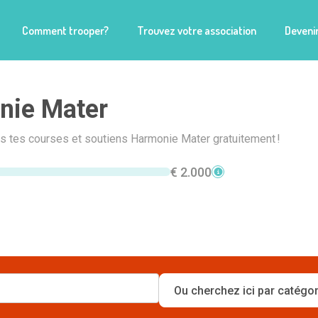
Comment trooper?
Trouvez votre association
Devenir
nie Mater
is tes courses et soutiens Harmonie Mater gratuitement !
€ 2.000