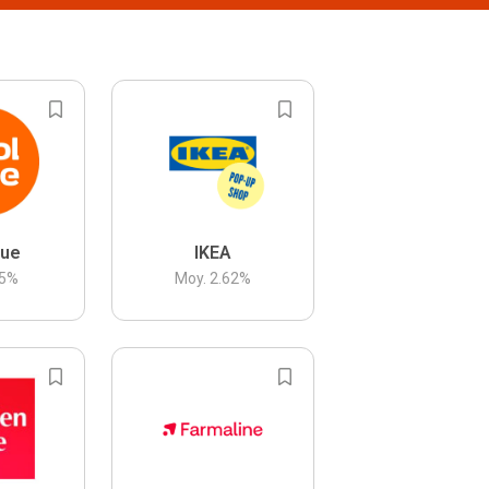
lue
IKEA
5
%
Moy.
2.62
%