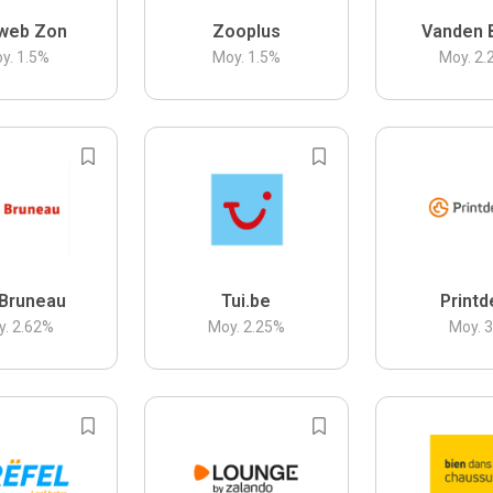
web Zon
Zooplus
Vanden 
y.
1.5
%
Moy.
1.5
%
Moy.
2.
Bruneau
Tui.be
Printd
y.
2.62
%
Moy.
2.25
%
Moy.