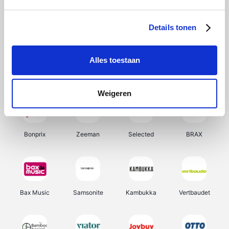
Hunkemöller
Office-Deals
Pizzahut.be
Weekendesk
Details tonen
Alles toestaan
My Jewellery
Tennis Point
Samsung
Delonghi
Weigeren
Bonprix
Zeeman
Selected
BRAX
Bax Music
Samsonite
Kambukka
Vertbaudet