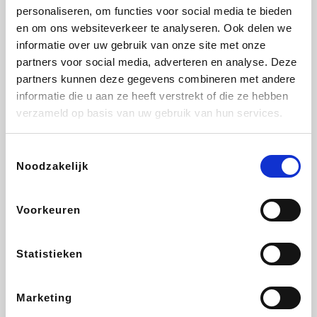
personaliseren, om functies voor social media te bieden
Beauty Plaza
Tuifly.be
Fnac
Dyson
en om ons websiteverkeer te analyseren. Ook delen we
informatie over uw gebruik van onze site met onze
partners voor social media, adverteren en analyse. Deze
partners kunnen deze gegevens combineren met andere
informatie die u aan ze heeft verstrekt of die ze hebben
Sarenza
Interhome
Schiesser
Bolt Energie
verzameld op basis van uw gebruik van hun services.
Toestemmingsselectie
Noodzakelijk
Auto5
Maxi Zoo
Lufthansa
DeubaXXL
Voorkeuren
Statistieken
Ekoi
CheapTickets.be
Tempur
About You
Marketing