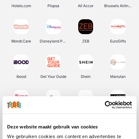
Hotels.com
Plopsa
All Accor
Brussels Airlines
Wondr.Care
Disneyland Paris
ZEB
EuroGifts
Ibood
Get Your Guide
Shein
Manutan
YourSurprise.be
Sunparks
Transavia
Maisons du Monde
Deze website maakt gebruik van cookies
We gebruiken cookies om content en advertenties te