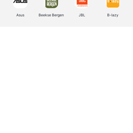
Asus
Beekse Bergen
JBL
B-lazy
Direct Ferries
Tefal
Rentcars BE
CAMPER
Holidaysuites.be
DreamLand
Stronger
Philips Hue
Yves Rocher
Babor
RAD
Marie-Stella-Maris