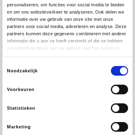
personaliseren, om functies voor social media te bieden
Fnac
Beauty Plaza
Tuifly.be
Dyson
en om ons websiteverkeer te analyseren. Ook delen we
informatie over uw gebruik van onze site met onze
partners voor social media, adverteren en analyse. Deze
partners kunnen deze gegevens combineren met andere
informatie die u aan ze heeft verstrekt of die ze hebben
Weekendesk
Sarenza
Schiesser
Interhome
verzameld op basis van uw gebruik van hun services.
Toestemmingsselectie
Noodzakelijk
Bolt Energie
Maxi Zoo
Auto5
Lufthansa
Voorkeuren
Statistieken
CheapTickets.be
Hunkemöller
Tempur
DeubaXXL
Marketing