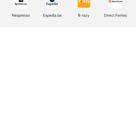
Nespresso
Expedia.be
B-lazy
Direct Ferries
Shop like you Give A Damn
Stronger
Tefal
DreamLand
Yves Rocher
Rentcars BE
CAMPER
Marie-Stella-Maris
Philips Hue
Babor
Schäfer Shop
Walibi