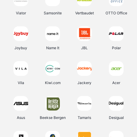
Viator
Samsonite
Vertbaudet
OTTO Office
Joybuy
Name It
JBL
Polar
Vila
Kiwi.com
Jackery
Acer
Asus
Beekse Bergen
Tamaris
Desigual