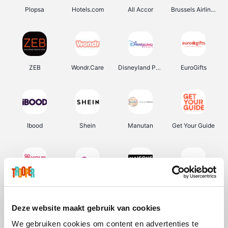
Plopsa
Hotels.com
All Accor
Brussels Airlines
ZEB
Wondr.Care
Disneyland Paris
EuroGifts
Ibood
Shein
Manutan
Get Your Guide
YourSurprise.be
Sunparks
Maisons du Monde
Transavia
Deze website maakt gebruik van cookies
We gebruiken cookies om content en advertenties te