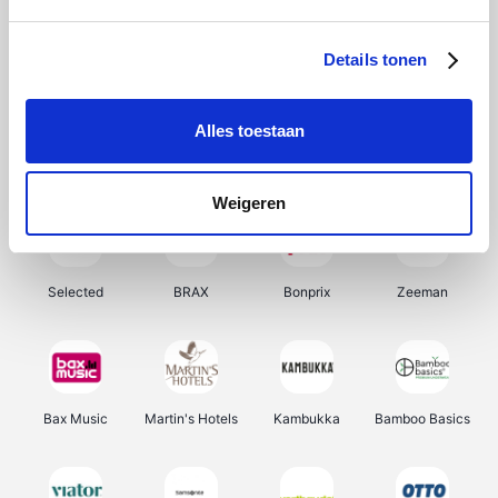
About You
Ekoi
Office-Deals
Pizzahut.be
Details tonen
Alles toestaan
Samsung
My Jewellery
Delonghi
Tennis Point
Weigeren
Selected
BRAX
Bonprix
Zeeman
Bax Music
Martin's Hotels
Kambukka
Bamboo Basics