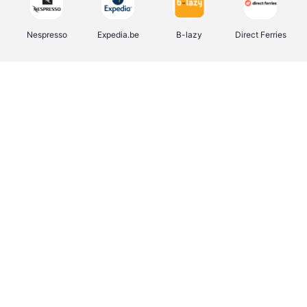
Nespresso
Expedia.be
B-lazy
Direct Ferries
Shop like you Give A Damn
Stronger
Tefal
DreamLand
Yves Rocher
Rentcars BE
CAMPER
Marie-Stella-Maris
Philips Hue
Babor
Schäfer Shop
Walibi