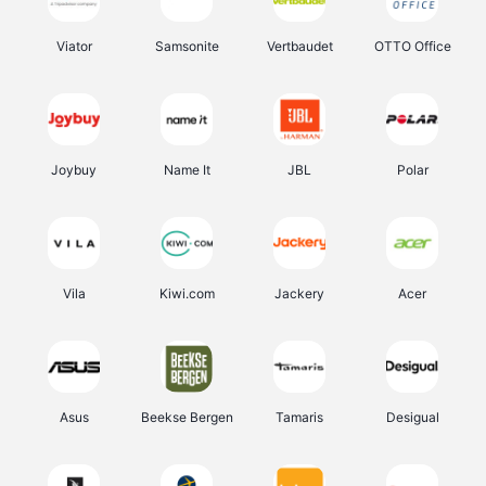
Viator
Samsonite
Vertbaudet
OTTO Office
Joybuy
Name It
JBL
Polar
Vila
Kiwi.com
Jackery
Acer
Asus
Beekse Bergen
Tamaris
Desigual