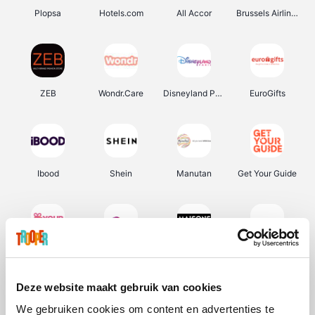
Plopsa
Hotels.com
All Accor
Brussels Airlines
ZEB
Wondr.Care
Disneyland Paris
EuroGifts
Ibood
Shein
Manutan
Get Your Guide
YourSurprise.be
Sunparks
Maisons du Monde
Transavia
Deze website maakt gebruik van cookies
We gebruiken cookies om content en advertenties te