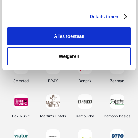
About You
Ekoi
Office-Deals
Pizzahut.be
Details tonen
Alles toestaan
Samsung
My Jewellery
Delonghi
Tennis Point
Weigeren
Selected
BRAX
Bonprix
Zeeman
Bax Music
Martin's Hotels
Kambukka
Bamboo Basics