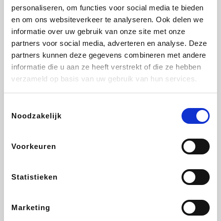
personaliseren, om functies voor social media te bieden
Fnac
Beauty Plaza
Tuifly.be
Dyson
en om ons websiteverkeer te analyseren. Ook delen we
informatie over uw gebruik van onze site met onze
partners voor social media, adverteren en analyse. Deze
partners kunnen deze gegevens combineren met andere
informatie die u aan ze heeft verstrekt of die ze hebben
Weekendesk
Sarenza
Schiesser
Interhome
verzameld op basis van uw gebruik van hun services.
Toestemmingsselectie
Noodzakelijk
Bolt Energie
Maxi Zoo
Auto5
Lufthansa
Voorkeuren
Statistieken
CheapTickets.be
Hunkemöller
Tempur
DeubaXXL
Marketing