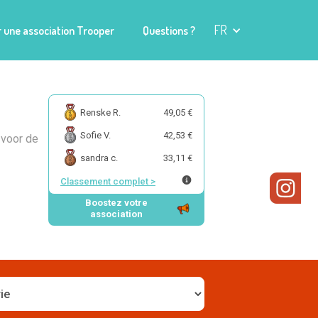
FR
 une association Trooper
Questions ?
Renske R.
49,05 €
Sofie V.
42,53 €
 voor de
sandra c.
33,11 €
Classement complet
>
Boostez votre
association