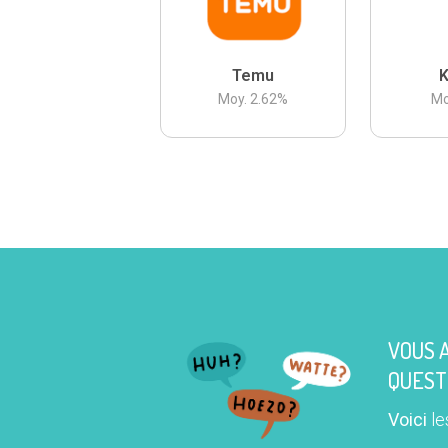
Temu
K
Moy.
2.62
%
Mo
VOUS 
QUEST
Voici
le