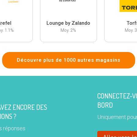
refel
Lounge by Zalando
Torf
y.
1.1
%
Moy.
2
%
Moy.
Découvre plus de 1000 autres magasins
CONNECTEZ-VO
BORD
AVEZ ENCORE DES
IONS ?
Uniquement pour
s réponses