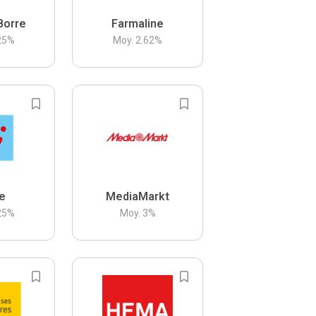
Borre
Farmaline
25
%
Moy.
2.62
%
be
MediaMarkt
25
%
Moy.
3
%