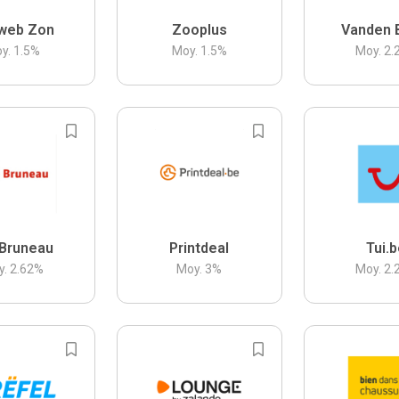
web Zon
Zooplus
Vanden 
y.
1.5
%
Moy.
1.5
%
Moy.
2.
Bruneau
Printdeal
Tui.
y.
2.62
%
Moy.
3
%
Moy.
2.