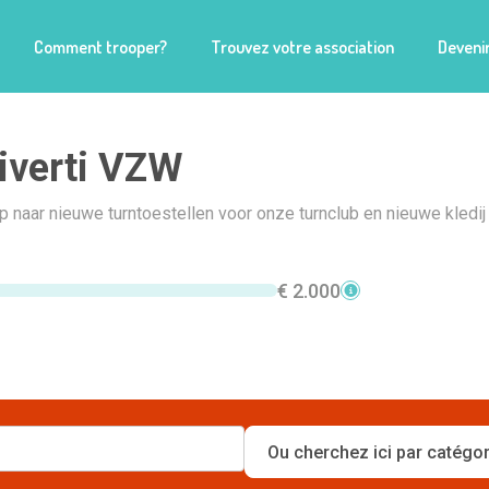
Comment trooper?
Trouvez votre association
Devenir
iverti VZW
p naar nieuwe turntoestellen voor onze turnclub en nieuwe kledij
€ 2.000