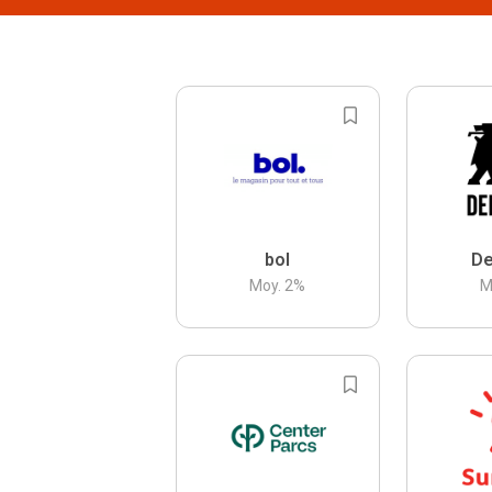
bol
De
Moy.
2
%
M