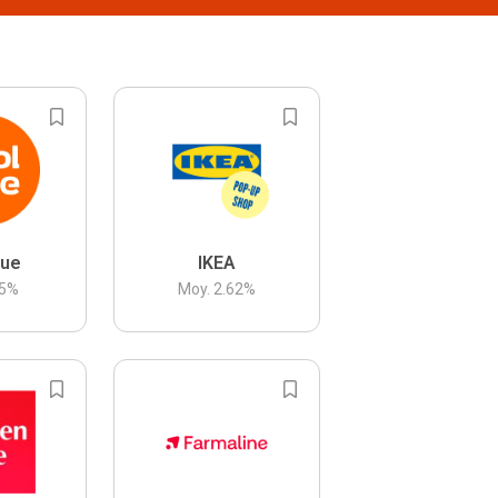
lue
IKEA
5
%
Moy.
2.62
%