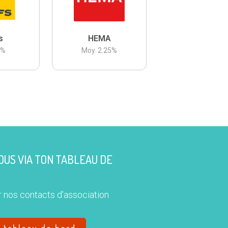
s
HEMA
3
%
Moy.
2.25
%
US VIA TON TABLEAU DE
 nos contacts d'association