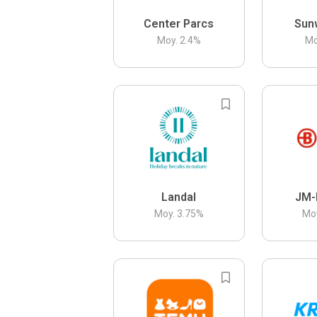
Center Parcs
Sun
Moy.
2.4
%
Mo
Landal
JM-
Moy.
3.75
%
Mo