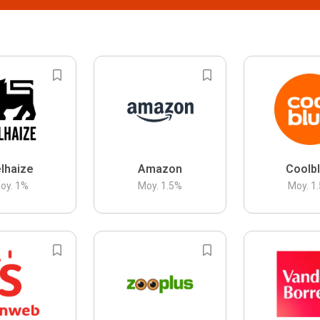
lhaize
Amazon
Coolb
oy.
1
%
Moy.
1.5
%
Moy.
1.