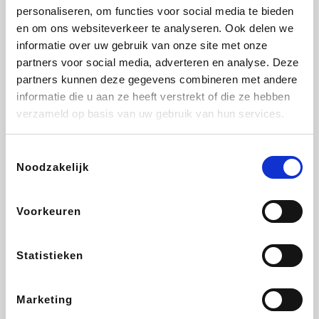
personaliseren, om functies voor social media te bieden
Beauty Plaza
Tuifly.be
Fnac
Dyson
en om ons websiteverkeer te analyseren. Ook delen we
informatie over uw gebruik van onze site met onze
partners voor social media, adverteren en analyse. Deze
partners kunnen deze gegevens combineren met andere
informatie die u aan ze heeft verstrekt of die ze hebben
Sarenza
Interhome
Schiesser
Bolt Energie
verzameld op basis van uw gebruik van hun services.
Toestemmingsselectie
Noodzakelijk
Auto5
Maxi Zoo
Lufthansa
DeubaXXL
Voorkeuren
Statistieken
Ekoi
CheapTickets.be
Tempur
About You
Marketing