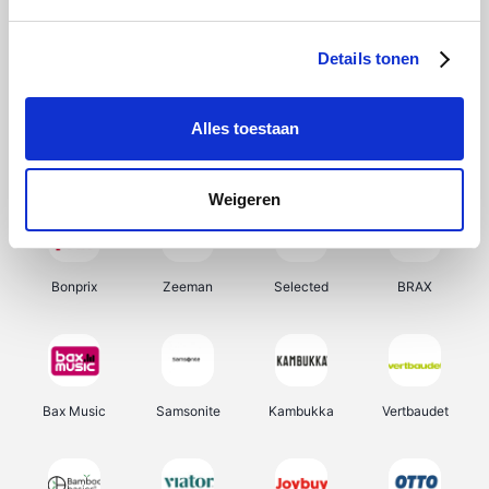
Hunkemöller
Office-Deals
Pizzahut.be
Weekendesk
Details tonen
Alles toestaan
My Jewellery
Tennis Point
Samsung
Delonghi
Weigeren
Bonprix
Zeeman
Selected
BRAX
Bax Music
Samsonite
Kambukka
Vertbaudet