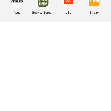
Asus
Beekse Bergen
JBL
B-lazy
Direct Ferries
Tefal
Rentcars BE
CAMPER
Holidaysuites.be
DreamLand
Stronger
Philips Hue
Yves Rocher
Babor
RAD
Marie-Stella-Maris