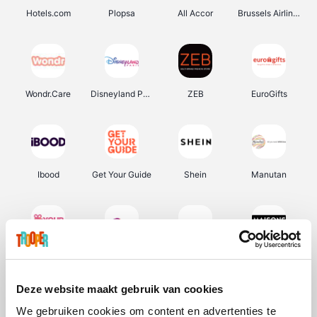
Hotels.com
Plopsa
All Accor
Brussels Airlines
Wondr.Care
Disneyland Paris
ZEB
EuroGifts
Ibood
Get Your Guide
Shein
Manutan
YourSurprise.be
Sunparks
Transavia
Maisons du Monde
Deze website maakt gebruik van cookies
We gebruiken cookies om content en advertenties te