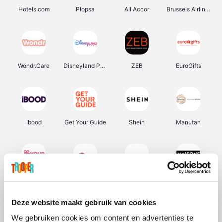
Hotels.com
Plopsa
All Accor
Brussels Airlines
Wondr.Care
Disneyland Paris
ZEB
EuroGifts
Ibood
Get Your Guide
Shein
Manutan
YourSurprise.be
Sunparks
Transavia
Maisons du Monde
Deze website maakt gebruik van cookies
We gebruiken cookies om content en advertenties te