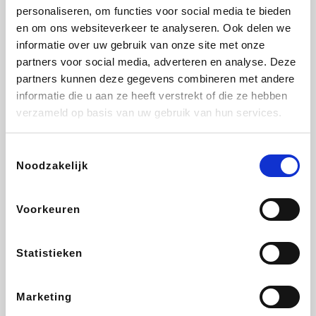
personaliseren, om functies voor social media te bieden
Beauty Plaza
Tuifly.be
Fnac
Dyson
en om ons websiteverkeer te analyseren. Ook delen we
informatie over uw gebruik van onze site met onze
partners voor social media, adverteren en analyse. Deze
partners kunnen deze gegevens combineren met andere
informatie die u aan ze heeft verstrekt of die ze hebben
Sarenza
Interhome
Schiesser
Bolt Energie
verzameld op basis van uw gebruik van hun services.
Toestemmingsselectie
Noodzakelijk
Auto5
Maxi Zoo
Lufthansa
DeubaXXL
Voorkeuren
Statistieken
Ekoi
CheapTickets.be
Tempur
About You
Marketing