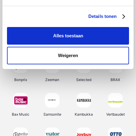
Hunkemöller
Office-Deals
Pizzahut.be
Weekendesk
Details tonen
Alles toestaan
My Jewellery
Tennis Point
Samsung
Delonghi
Weigeren
Bonprix
Zeeman
Selected
BRAX
Bax Music
Samsonite
Kambukka
Vertbaudet