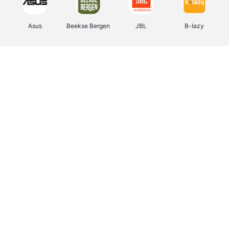
Asus
Beekse Bergen
JBL
B-lazy
Direct Ferries
Tefal
Rentcars BE
CAMPER
Holidaysuites.be
DreamLand
Stronger
Philips Hue
Yves Rocher
Babor
RAD
Marie-Stella-Maris