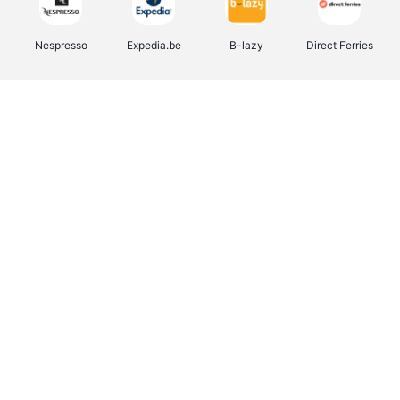
Nespresso
Expedia.be
B-lazy
Direct Ferries
Shop like you Give A Damn
Stronger
Tefal
DreamLand
Yves Rocher
Rentcars BE
CAMPER
Marie-Stella-Maris
Philips Hue
Babor
Schäfer Shop
Walibi