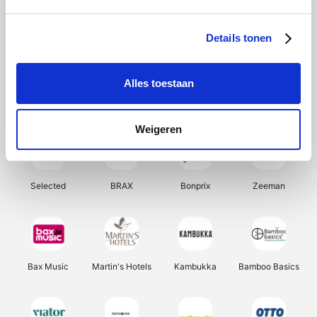
About You
Ekoi
Office-Deals
Pizzahut.be
Details tonen
Alles toestaan
Samsung
My Jewellery
Delonghi
Tennis Point
Weigeren
Selected
BRAX
Bonprix
Zeeman
Bax Music
Martin's Hotels
Kambukka
Bamboo Basics