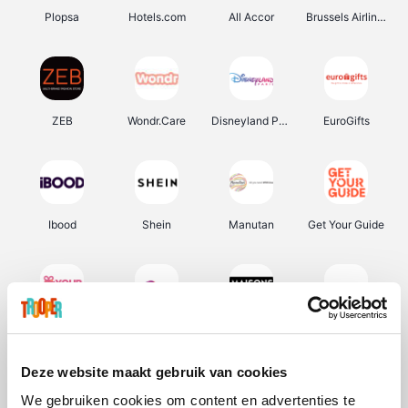
Plopsa
Hotels.com
All Accor
Brussels Airlines
ZEB
Wondr.Care
Disneyland Paris
EuroGifts
Ibood
Shein
Manutan
Get Your Guide
YourSurprise.be
Sunparks
Maisons du Monde
Transavia
Deze website maakt gebruik van cookies
We gebruiken cookies om content en advertenties te