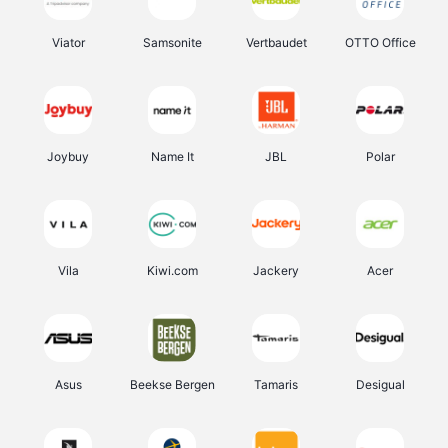
Viator
Samsonite
Vertbaudet
OTTO Office
Joybuy
Name It
JBL
Polar
Vila
Kiwi.com
Jackery
Acer
Asus
Beekse Bergen
Tamaris
Desigual