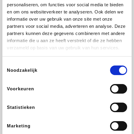
personaliseren, om functies voor social media te bieden
Fnac
Beauty Plaza
Tuifly.be
Dyson
en om ons websiteverkeer te analyseren. Ook delen we
informatie over uw gebruik van onze site met onze
partners voor social media, adverteren en analyse. Deze
partners kunnen deze gegevens combineren met andere
informatie die u aan ze heeft verstrekt of die ze hebben
Weekendesk
Sarenza
Schiesser
Interhome
verzameld op basis van uw gebruik van hun services.
Toestemmingsselectie
Noodzakelijk
Bolt Energie
Maxi Zoo
Auto5
Lufthansa
Voorkeuren
Statistieken
CheapTickets.be
Hunkemöller
Tempur
DeubaXXL
Marketing