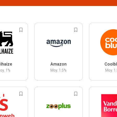
lhaize
Amazon
Coolb
oy.
1
%
Moy.
1.5
%
Moy.
1.