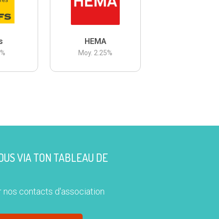
s
HEMA
3
%
Moy.
2.25
%
US VIA TON TABLEAU DE
 nos contacts d'association