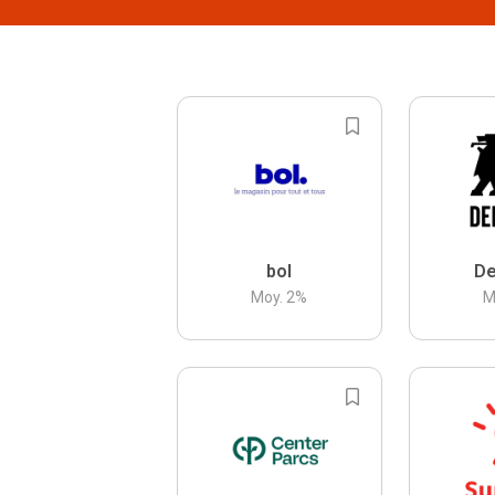
bol
De
Moy.
2
%
M