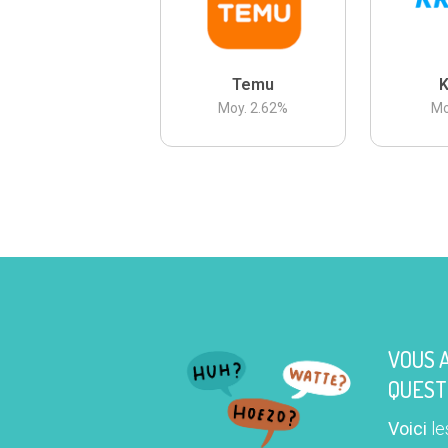
Temu
K
Moy.
2.62
%
Mo
VOUS 
QUEST
Voici
le