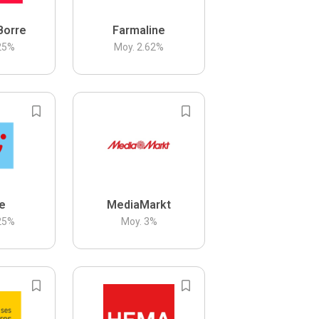
Borre
Farmaline
25
%
Moy.
2.62
%
be
MediaMarkt
25
%
Moy.
3
%