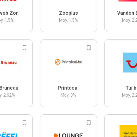
web Zon
Zooplus
Vanden 
y.
1.5
%
Moy.
1.5
%
Moy.
2.
Bruneau
Printdeal
Tui.
y.
2.62
%
Moy.
3
%
Moy.
2.