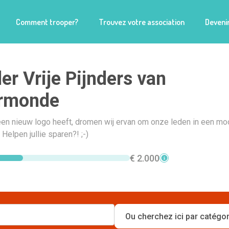
Comment trooper?
Trouvez votre association
Devenir
der Vrije Pijnders van
rmonde
een nieuw logo heeft, dromen wij ervan om onze leden in een mo
. Helpen jullie sparen?! ;-)
€ 2.000