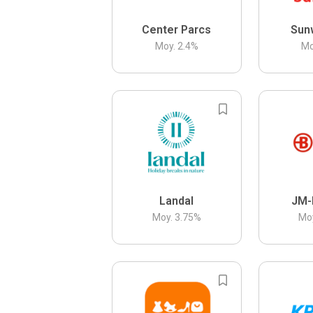
Center Parcs
Sun
Moy.
2.4
%
Mo
Landal
JM-
Moy.
3.75
%
Mo