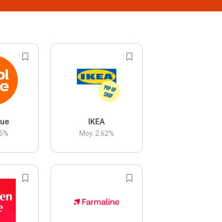
lue
IKEA
5
%
Moy.
2.62
%