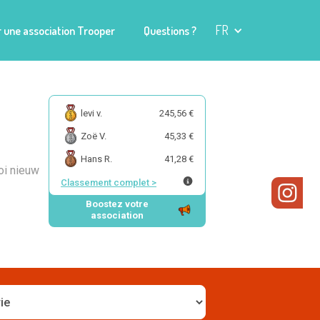
FR
 une association Trooper
Questions ?
levi v.
245,56 €
Zoë V.
45,33 €
Hans R.
41,28 €
oi nieuw
Classement complet
>
Boostez votre
association