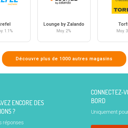
refel
Lounge by Zalando
Torf
y.
1.1
%
Moy.
2
%
Moy.
Découvre plus de 1000 autres magasins
CONNECTEZ-VO
BORD
AVEZ ENCORE DES
IONS ?
Uniquement pour
s réponses